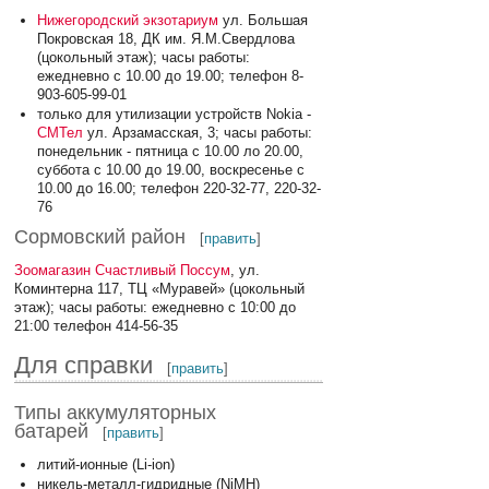
Нижегородский экзотариум
ул. Большая
Покровская 18, ДК им. Я.М.Свердлова
(цокольный этаж); часы работы:
ежедневно с 10.00 до 19.00; телефон 8-
903-605-99-01
только для утилизации устройств Nokia -
СМТел
ул. Арзамасская, 3; часы работы:
понедельник - пятница с 10.00 ло 20.00,
суббота с 10.00 до 19.00, воскресенье с
10.00 до 16.00; телефон 220-32-77, 220-32-
76
Сормовский район
[
править
]
Зоомагазин Счастливый Поссум
, ул.
Коминтерна 117, ТЦ «Муравей» (цокольный
этаж); часы работы: ежедневно с 10:00 до
21:00 телефон 414-56-35
Для справки
[
править
]
Типы аккумуляторных
батарей
[
править
]
литий-ионные (Li-ion)
никель-металл-гидридные (NiMH)