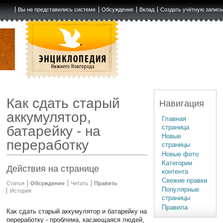
Вы не представились системе
Обсуждение
Вклад
Создать учётную запис
Как сдать старый
Навигация
аккумулятор,
Главная
страница
батарейку - на
Новые
переработку
страницы
Новые фото
Категории
Действия на странице
контента
Свежие правки
Статья
Обсуждение
Читать
Править
Популярные
История
страницы
Правила
Как сдать старый аккумулятор и батарейку на
переработку - проблема, касающаяся людей,