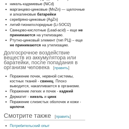
никель-кадмиевые (NiCd)
марганцево-цинковые (MnZn) — щелочные
и алкалиновые
батарейки
серебряно-цинковые (AgZn)
литий-тионилхлоридные (Li-SOCl2)
Свинцово-кислотные (Lead-acid) – еще
не
принимаются
на утилизацию.
Ртутно-цинковый элемент (тип РЦ) – еще
не принимаются
на утилизацию.
Долгосрочное воздействие
веществ из аккумулятора или
баратейки, после попадания в
организм человека
[
править
]
Поражение почек, нервной системы,
костных тканей -
свинец
. Плохо
выводится, накапливается в организме.
Поражение легких и почек -
кадмий
Дерматит -
никель
и
цинк
Поражение слизистых оболочек и кожи -
щелочи
.
Смотрите также
[
править
]
Потребительский опыт