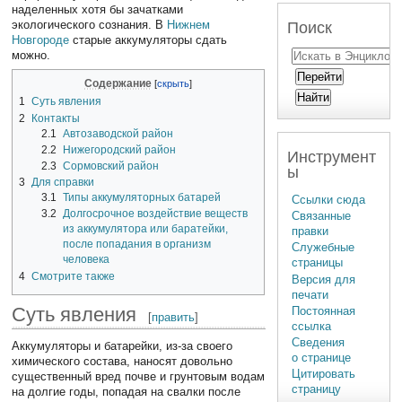
наделенных хотя бы зачатками
экологического сознания. В
Нижнем
Поиск
Новгороде
старые аккумуляторы сдать
можно.
Содержание
1
Суть явления
2
Контакты
2.1
Автозаводской район
2.2
Нижегородский район
Инструмент
2.3
Сормовский район
ы
3
Для справки
3.1
Типы аккумуляторных батарей
Ссылки сюда
3.2
Долгосрочное воздействие веществ
Связанные
из аккумулятора или баратейки,
правки
после попадания в организм
Служебные
человека
страницы
4
Смотрите также
Версия для
печати
Суть явления
Постоянная
[
править
]
ссылка
Сведения
Аккумуляторы и батарейки, из-за своего
о странице
химического состава, наносят довольно
Цитировать
существенный вред почве и грунтовым водам
страницу
на долгие годы, попадая на свалки после