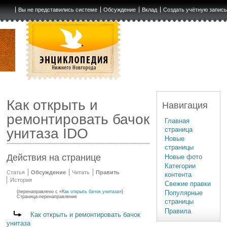
Вы не представились системе
Обсуждение
Вклад
Создать учётную запис
Как открыть и
Навигация
ремонтировать бачок
Главная
страница
унитаза IDO
Новые
страницы
Действия на странице
Новые фото
Категории
Статья
Обсуждение
Читать
Править
контента
История
Свежие правки
(перенаправлено с «
Как открыть бачок унитаза
»)
Популярные
Страница-перенаправление
страницы
Правила
Перенаправление на:
Как открыть и ремонтировать бачок
унитаза