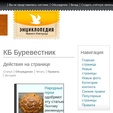
Вы не представились системе
Обсуждение
Вклад
Создать учётную запис
КБ Буревестник
Навигация
Главная
Действия на странице
страница
Новые
Статья
Обсуждение
Читать
Править
страницы
История
Новые фото
Категории
контента
Народные
Свежие правки
герои
Популярные
одобряют
страницы
эту статью
Правила
Поэтому
рекомендуют