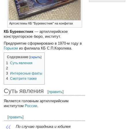
Артсистемы КБ "Буревестник" на конфетах
КБ Буревестник
— артиллерийское
конструкторское бюро, институт.
Предприятие сформировано в 1970-м году в
Горьком
из филиала КБ С.П.Королева.
Содержание
1
Суть явления
2
3
Интересные факты
4
Смотрите также
Суть явления
[
править
]
Является головным артиллерийским
институтом
России
.
[
править
]
По случаю праздника и юбилея