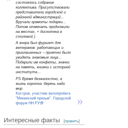
состоялось собрание
коллектива. Присутствовали
представители городской и
районной администраций…
Вручали грамоты подарки…
Потом отмечать продолжили
на местах, + дискотека в
столовой )
А вчера был фуршет для
ветеранов: работающих и
приглашенных – приятно было
увидеть знакомые лица…
Подарили им конфеты, значки
на память, книжки с историей
института…
PS Время безжалостно, а
жизнь коротка -беречь надо
мир.
Костров, участник велопробега
"Мининский призыв". Городской
форум НН.РУ
Интересные факты
[
править
]