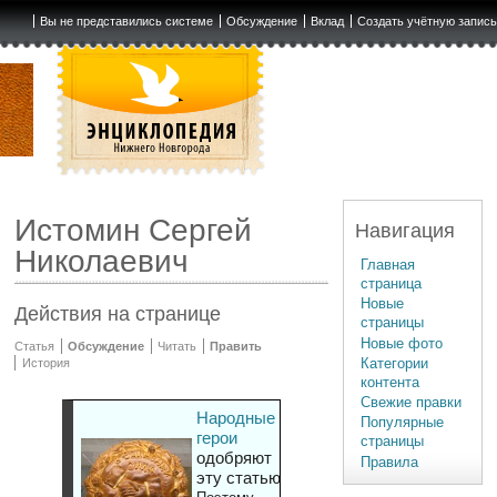
Вы не представились системе
Обсуждение
Вклад
Создать учётную запис
Истомин Сергей
Навигация
Николаевич
Главная
страница
Новые
Действия на странице
страницы
Новые фото
Статья
Обсуждение
Читать
Править
Категории
История
контента
Свежие правки
Народные
Популярные
герои
страницы
одобряют
Правила
эту статью