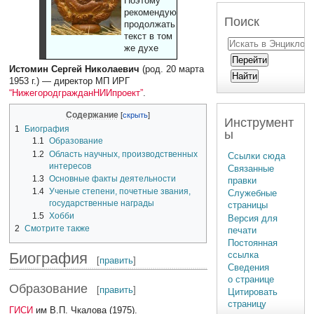
Поэтому
рекомендуют
Поиск
продолжать
текст в том
же духе
Истомин Сергей Николаевич
(род. 20 марта
1953 г.) — директор МП ИРГ
“НижегородгражданНИИпроект”
.
Содержание
Инструмент
1
Биография
ы
1.1
Образование
1.2
Область научных, производственных
Ссылки сюда
интересов
Связанные
1.3
Основные факты деятельности
правки
1.4
Ученые степени, почетные звания,
Служебные
государственные награды
страницы
1.5
Хобби
Версия для
2
Смотрите также
печати
Постоянная
Биография
ссылка
[
править
]
Сведения
о странице
Образование
[
править
]
Цитировать
страницу
ГИСИ
им В.П. Чкалова (1975).