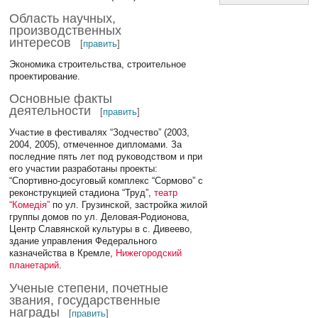
Область научных,
производственных
интересов
[
править
]
Экономика строительства, строительное
проектирование.
Основные факты
деятельности
[
править
]
Участие в фестивалях “Зодчество” (2003,
2004, 2005), отмеченное дипломами. За
последние пять лет под руководством и при
его участии разработаны проекты:
“Спортивно-досуговый комплекс “Сормово” с
реконструкцией стадиона “Труд”,
театр
“Комедiя”
по ул. Грузинской, застройка жилой
группы домов по ул. Деловая-Родионова,
Центр Славянской культуры в с. Дивеево,
здание управления Федерального
казначейства в Кремле,
Нижегородский
планетарий
.
Ученые степени, почетные
звания, государственные
награды
[
править
]