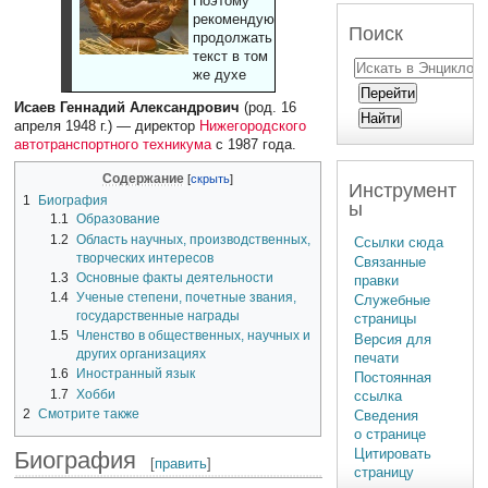
Поэтому
рекомендуют
Поиск
продолжать
текст в том
же духе
Исаев Геннадий Александрович
(род. 16
апреля 1948 г.) — директор
Нижегородского
автотранспортного техникума
с 1987 года.
Содержание
Инструмент
1
Биография
ы
1.1
Образование
1.2
Область научных, производственных,
Ссылки сюда
творческих интересов
Связанные
1.3
Основные факты деятельности
правки
1.4
Ученые степени, почетные звания,
Служебные
государственные награды
страницы
1.5
Членство в общественных, научных и
Версия для
других организациях
печати
1.6
Иностранный язык
Постоянная
1.7
Хобби
ссылка
2
Смотрите также
Сведения
о странице
Цитировать
Биография
[
править
]
страницу