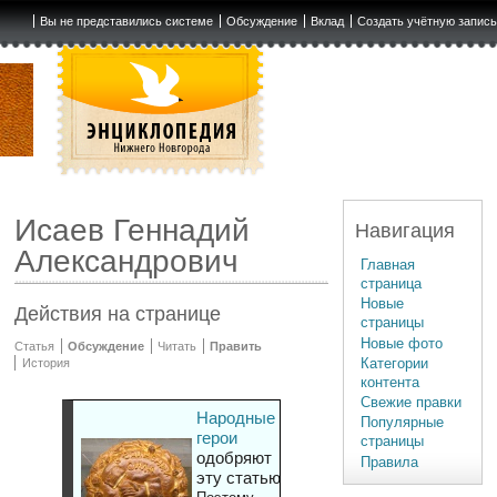
Вы не представились системе
Обсуждение
Вклад
Создать учётную запис
Исаев Геннадий
Навигация
Александрович
Главная
страница
Новые
Действия на странице
страницы
Новые фото
Статья
Обсуждение
Читать
Править
Категории
История
контента
Свежие правки
Народные
Популярные
герои
страницы
одобряют
Правила
эту статью