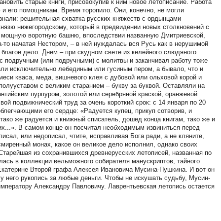
новить старые книги, присовокупив к ним новое летописание. Работа
и его помощникам. Время торопило. Они, конечно, не могли
 знали: решительная схватка русских княжеств с ордынцами
князю нижегородскому, который в предвидении новых столкновений с
ил мощную воротную башню, впоследствии названную Дмитриевской,
а-то начатая Нестором, – в ней нуждалась вся Русь как в нерушимой
благое дело. Днем – при скудном свете из келейного слюдяного
 с подручным (или подручными) с молитвы и заканчивал работу тоже
али исключительно лебединым или гусиным пером, а бывало, что и
меси кваса, меда, вишневого клея с дубовой или ольховой корой и
полууставом с великим старанием – букву за буквой. Оставляли на
антийским пурпуром, золотой или серебряной краской, оранжевой
ой подвижнический труд за очень короткий срок: с 14 января по 20
облегчающими его сердце: «Радуется купец, прикуп сотворив, и
 тако же радуется и книжный списатель, дошед конца книгам, тако же и
х...». В самом конце он посчитал необходимым извиниться перед
писал, или недописал, чтите, исправливая Бога ради, а не кляните,
 смиренный монах, какое он великое дело исполнил, однако своих
. Старейшая из сохранившихся древнерусских летописей, названная по
алась в коллекции вельможного собирателя манускриптов, тайного
Екатерине Второй графа Алексея Ивановича Мусина-Пушкина. И вот он
у него рукопись за любые деньги. Чтобы не искушать судьбу, Мусин-
императору Александру Павловичу. Лаврентьевская летопись остается