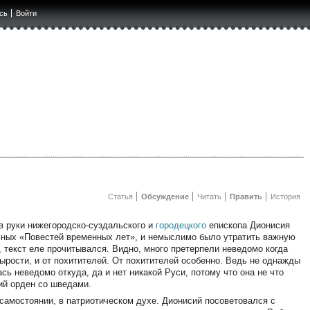
сь
Войти
Статья
Обсуждение
Читать
Править
История
 в руки нижегородско-суздальского и
городецкого
епископа Дионисия
льных «Повестей временных лет», и немыслимо было утратить важную
, текст еле прочитывался. Видно, много претерпели неведомо когда
сырости, и от похитителей. От похитителей особенно. Ведь не однажды
сь неведомо откуда, да и нет никакой Руси, потому что она не что
кий орден со шведами.
самостоянии, в патриотическом духе. Дионисий посоветовался с