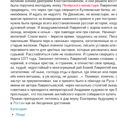
великим князем Дмитрием Константиновичем, и они решили восста
была поручена молодому иноку
Печёрского монастыря
Лаврентию 
предвидеть, что через три года свершится Куликовская битва, но
неизбежна. И ждать ее недолго. Не Дионисию, не монастырю, не 
врагом принялся за возведение каменного кремля и уже постро
нужна была прежде всего восстановленная русская история, когд
духовной опоре. И воодушевленный Лаврентий с жаром взялся за 
оконца, вечером и ночью – при лампаде или при свечах. Начинал
молитвой. Спали мало – берегли время, трудились на износ. Пис
павлиньим. Макали перо в «вечные» чернила, изготовленные из с
старым железом. Перья очиняли тщательно, писали уставом или 
пергаменте место для цветных заставок, которые рисовались виз
сурьмой. Расслабляться себе не позволяли. И сумели свершить св
марта 1377 года. Закончил летопись Лаврентий такими словами, 
кормчий, в отишье пристав, и странник, в отечество свое пришед,
аз, худый, недостойный и многогрешный раб Божий Лаврентий мни
читателями: «И ныне, господа отцы и братья, где описал или пере
ибо книги ветшаны, а ум молод, не дошел...». Понимал, конечно,
заслуг не преувеличивал, как и принято было в обиходе на Руси
имени ее автора Лаврентьевской, через несколько столетий оказ
советника и президента императорской Академии художеств при 
прослышал, что посланник английского короля собирается купить 
Пушкин преподносит летопись в дар внуку Екатерины будущему 
в
России
как ее бесценное достояние.
Категория
:
Люди