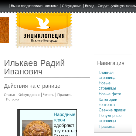
Вы не представились системе
Обсуждение
Вклад
Создать учётную запис
Илькаев Радий
Навигация
Иванович
Главная
страница
Новые
Действия на странице
страницы
Новые фото
Статья
Обсуждение
Читать
Править
Категории
История
контента
Свежие правки
Народные
Популярные
герои
страницы
одобряют
Правила
эту статью