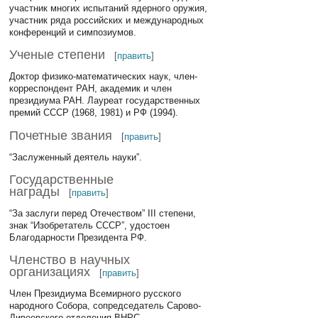
участник многих испытаний ядерного оружия,
участник ряда российских и международных
конференций и симпозиумов.
Ученые степени
[
править
]
Доктор физико-математических наук, член-
корреспондент РАН, академик и член
президиума РАН. Лауреат государственных
премий СССР (1968, 1981) и РФ (1994).
Почетные звания
[
править
]
“Заслуженный деятель науки”.
Государственные
награды
[
править
]
“За заслуги перед Отечеством” III степени,
знак “Изобретатель СССР”, удостоен
Благодарности Президента РФ.
Членство в научных
организациях
[
править
]
Член Президиума Всемирного русского
народного Собора, сопредседатель Сарово-
Дивеевского отделения ВНРС.