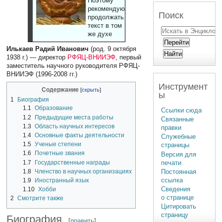
Поэтому
рекомендуют
Поиск
продолжать
текст в том
же духе
Илькаев Радий Иванович
(род. 9 октября
1938 г.) — директор
РФЯЦ-ВНИИЭФ
, первый
заместитель научного руководителя РФЯЦ-
ВНИИЭФ (1996-2008 гг.)
Инструмент
Содержание
ы
1
Биография
1.1
Образование
Ссылки сюда
1.2
Предыдущие места работы
Связанные
1.3
Область научных интересов
правки
1.4
Основные факты деятельности
Служебные
1.5
Ученые степени
страницы
1.6
Почетные звания
Версия для
печати
1.7
Государственные награды
1.8
Членство в научных организациях
Постоянная
ссылка
1.9
Иностранный язык
Сведения
1.10
Хобби
о странице
2
Смотрите также
Цитировать
страницу
Биография
[
править
]