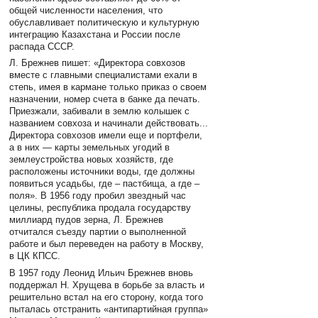
общей численности населения, что
обуславливает политическую и культурную
интеграцию Казахстана и России после
распада СССР.
Л. Брежнев пишет: «Директора совхозов
вместе с главными специалистами ехали в
степь, имея в кармане только приказ о своем
назначении, номер счета в банке да печать.
Приезжали, забивали в землю колышек с
названием совхоза и начинали действовать...
Директора совхозов имели еще и портфели,
а в них — карты земельных угодий в
землеустройства новых хозяйств, где
расположены источники воды, где должны
появиться усадьбы, где – пастбища, а где –
поля». В 1956 году пробил звездный час
целины, республика продала государству
миллиард пудов зерна, Л. Брежнев
отчитался съезду партии о выполненной
работе и был переведен на работу в Москву,
в ЦК КПСС.
В 1957 году Леонид Ильич Брежнев вновь
поддержал Н. Хрущева в борьбе за власть и
решительно встал на его сторону, когда того
пыталась отстранить «антипартийная группа»