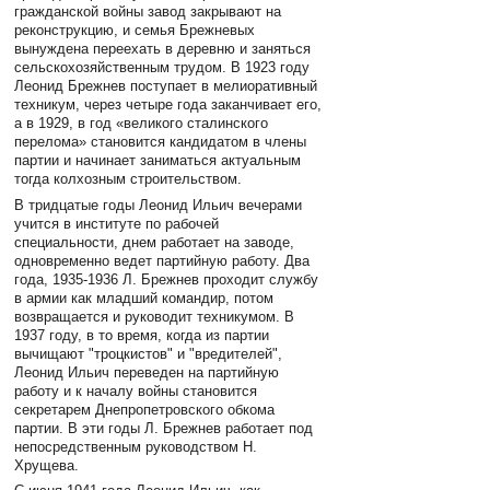
гражданской войны завод закрывают на
реконструкцию, и семья Брежневых
вынуждена переехать в деревню и заняться
сельскохозяйственным трудом. В 1923 году
Леонид Брежнев поступает в мелиоративный
техникум, через четыре года заканчивает его,
а в 1929, в год «великого сталинского
перелома» становится кандидатом в члены
партии и начинает заниматься актуальным
тогда колхозным строительством.
В тридцатые годы Леонид Ильич вечерами
учится в институте по рабочей
специальности, днем работает на заводе,
одновременно ведет партийную работу. Два
года, 1935-1936 Л. Брежнев проходит службу
в армии как младший командир, потом
возвращается и руководит техникумом. В
1937 году, в то время, когда из партии
вычищают "троцкистов" и "вредителей",
Леонид Ильич переведен на партийную
работу и к началу войны становится
секретарем Днепропетровского обкома
партии. В эти годы Л. Брежнев работает под
непосредственным руководством Н.
Хрущева.