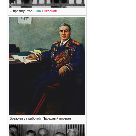
С президентов
США
Никсоном
Брежнев за работой. Парадный портрет