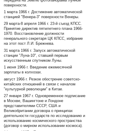
передача на Землю фотопанорамы лунной
поверхности.
1 марта 1966 г. Достижение автоматической
станцией "Венера-3" поверхности Венеры.
29 марта-8 апреля 1966 г. 23-й съезд КПСС.
Принятие директив пятилетнего плана 1966-
1970. Восстановление должности
генерального секретаря ЦК КПСС, избрание
на этот пост Л.И. Брежнева.
31 марта 1966 г. Запуск автоматической
станции "Луна-10", ставшей первым
искусственным спутником Луны.
1 июня 1966 г. Введение ежемесячной
зарплаты в колхозах.
август 1966 г. Резкое обострение советско-
китайских отношений в связи с началом
"культурной революции" в Китае.
27 января 1967 г. Одновременное подписание
в Москве, Вашингтоне и Лондоне
представителями СССР, США и
Великобритании договора о принципах
деятельности государств по исследованию и
использованию космического пространства
(договор о мирном использовании космоса).