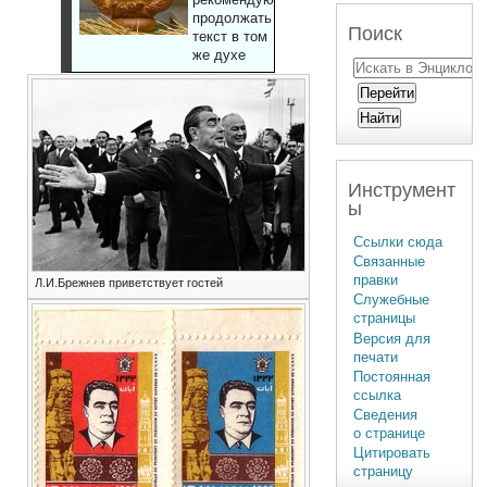
продолжать
Поиск
текст в том
же духе
Инструмент
ы
Ссылки сюда
Связанные
правки
Л.И.Брежнев приветствует гостей
Служебные
страницы
Версия для
печати
Постоянная
ссылка
Сведения
о странице
Цитировать
страницу