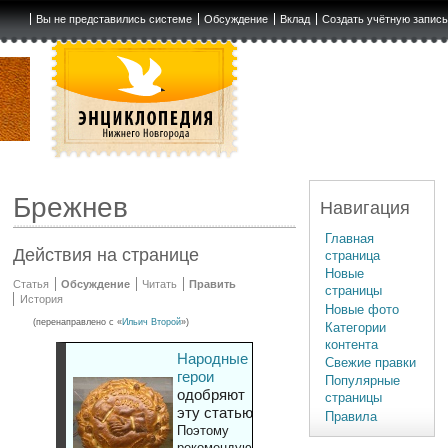
Вы не представились системе
Обсуждение
Вклад
Создать учётную запис
Брежнев
Навигация
Главная
Действия на странице
страница
Новые
Статья
Обсуждение
Читать
Править
страницы
История
Новые фото
(перенаправлено с «
Ильич Второй
»)
Категории
контента
Народные
Свежие правки
герои
Популярные
одобряют
страницы
эту статью
Правила
Поэтому
рекомендуют