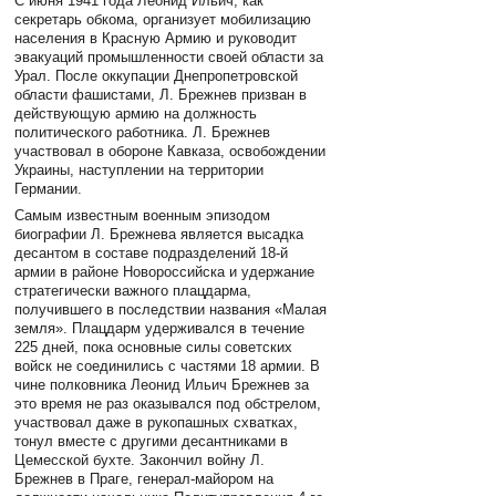
С июня 1941 года Леонид Ильич, как
секретарь обкома, организует мобилизацию
населения в Красную Армию и руководит
эвакуаций промышленности своей области за
Урал. После оккупации Днепропетровской
области фашистами, Л. Брежнев призван в
действующую армию на должность
политического работника. Л. Брежнев
участвовал в обороне Кавказа, освобождении
Украины, наступлении на территории
Германии.
Самым известным военным эпизодом
биографии Л. Брежнева является высадка
десантом в составе подразделений 18-й
армии в районе Новороссийска и удержание
стратегически важного плацдарма,
получившего в последствии названия «Малая
земля». Плацдарм удерживался в течение
225 дней, пока основные силы советских
войск не соединились с частями 18 армии. В
чине полковника Леонид Ильич Брежнев за
это время не раз оказывался под обстрелом,
участвовал даже в рукопашных схватках,
тонул вместе с другими десантниками в
Цемесской бухте. Закончил войну Л.
Брежнев в Праге, генерал-майором на