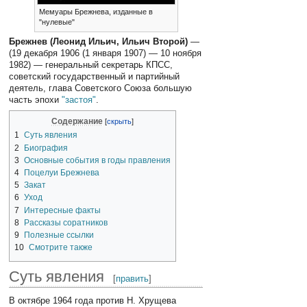
Мемуары Брежнева, изданные в
"нулевые"
Брежнев (Леонид Ильич, Ильич Второй)
—
(19 декабря 1906 (1 января 1907) — 10 ноября
1982) — генеральный секретарь КПСС,
советский государственный и партийный
деятель, глава Советского Союза большую
часть эпохи
"застоя"
.
Содержание
1
Суть явления
2
Биография
3
Основные события в годы правления
4
Поцелуи Брежнева
5
Закат
6
Уход
7
Интересные факты
8
Рассказы соратников
9
Полезные ссылки
10
Смотрите также
Суть явления
[
править
]
В октябре 1964 года против Н. Хрущева