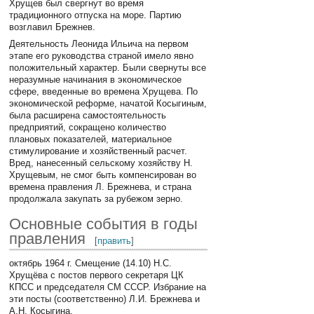
Хрущев был свергнут во время
традиционного отпуска на море. Партию
возглавил Брежнев.
Деятельность Леонида Ильича на первом
этапе его руководства страной имело явно
положительный характер. Были свернуты все
неразумные начинания в экономическое
сфере, введенные во времена Хрущева. По
экономической реформе, начатой Косыгиным,
была расширена самостоятельность
предприятий, сокращено количество
плановых показателей, материальное
стимулирование и хозяйственный расчет.
Вред, нанесенный сельскому хозяйству Н.
Хрущевым, не смог быть компенсирован во
времена правления Л. Брежнева, и страна
продолжала закупать за рубежом зерно.
Основные события в годы
правления
[
править
]
октябрь 1964 г. Смещение (14.10) Н.С.
Хрущёва с постов первого секретаря ЦК
КПСС и председателя СМ СССР. Избрание на
эти посты (соответственно) Л.И. Брежнева и
А.Н. Косыгина.