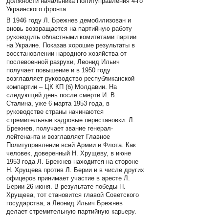
должности начальника Политуправления 4-го
Украинского фронта.
В 1946 году Л. Брежнев демобилизован и
вновь возвращается на партийную работу
руководить областными комитетами партии
на Украине. Показав хорошие результаты в
восстановлении народного хозяйства от
послевоенной разрухи, Леонид Ильич
получает повышение и в 1950 году
возглавляет руководство республиканской
компартии – ЦК КП (б) Молдавии. На
следующий день после смерти И. В.
Сталина, уже 6 марта 1953 года, в
руководстве страны начинаются
стремительные кадровые перестановки. Л.
Брежнев, получает звание генерал-
лейтенанта и возглавляет Главное
Политуправление всей Армии и Флота. Как
человек, доверенный Н. Хрущеву, в июне
1953 года Л. Брежнев находится на стороне
Н. Хрущева против Л. Берии и в числе других
офицеров принимает участие в аресте Л.
Берии 26 июня. В результате победы Н.
Хрущева, тот становится главой Советского
государства, а Леонид Ильич Брежнев
делает стремительную партийную карьеру.