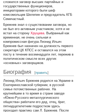
сложился заговор высших партийных и
государственных функционеров,
инициаторами которого были шеф
комсомольцев Шелепин и председатель КГБ
Семичастный.
Брежнев знал о существовании заговора, но
не был его активным участником, хотя и не
встал на сторону
Хрущева
. Выбранный как
временная, не очень сильная и
компромиссная фигура Леонид Ильич
Брежнев был назначен на должность первого
секретаря ЦК КПСС и оставался на этом
посту в течение восемнадцати лет, пережив в
политическом смысле всех других
«основных» заговорщиков.
Биография
[
править
]
Леонид Ильич Брежнев родился на Украине в
Екатеринославской губернии, в русской
семье потомственных рабочих. На
крупнейшем в то время в стране заводе
«Южно-Русского металлургического
общества» работали его дед, отец, брат,
пятнадцатилетним подростком здесь
проходил практику сам Л. Брежнев. После