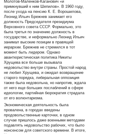
Молотов-Маленков-Каганович «и
примкнувший к ним Шепилов». В 1960 году,
после ухода на пенсию К. Е. Ворошилова,
Леонид Ильич Брежнев занимает его
должность Председателя президиума
Верховного совета СССР. Формально, это
была третья по значению должность в
государстве, и неформально Леонид Ильич
занимал высокие позиции в правящей
иерархии. Брежнев не стремился в тот
момент быть лидером. Однако
авантюристическая политика Никиты
Хрущева все больше вызывала
недовольство внутри страны. Простой народ
не любил Хрущева, и ожидал возвращение
старого порядка, либеральная оппозиция
также была недовольна, но напротив, ждала
от него еще больших послаблений в сфере
идеологии, партийная бюрократия страдала
от его волюнтаризма.
Экономическая деятельность была
провалена, в городах введены
продовольственные карточки, в одном
случае пришлось даже военными методами
подавлять недовольство рабочих, что было
нонсенсом для советского времени. В итоге,