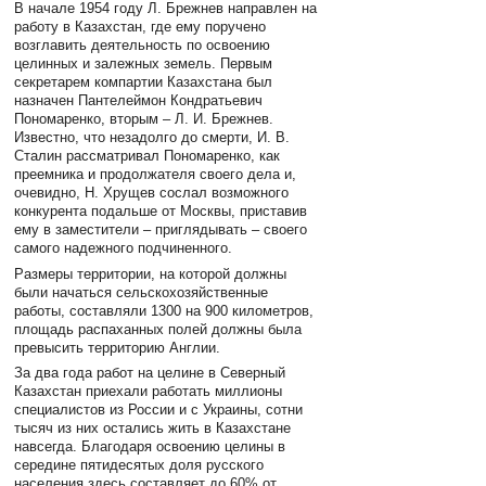
В начале 1954 году Л. Брежнев направлен на
работу в Казахстан, где ему поручено
возглавить деятельность по освоению
целинных и залежных земель. Первым
секретарем компартии Казахстана был
назначен Пантелеймон Кондратьевич
Пономаренко, вторым – Л. И. Брежнев.
Известно, что незадолго до смерти, И. В.
Сталин рассматривал Пономаренко, как
преемника и продолжателя своего дела и,
очевидно, Н. Хрущев сослал возможного
конкурента подальше от Москвы, приставив
ему в заместители – приглядывать – своего
самого надежного подчиненного.
Размеры территории, на которой должны
были начаться сельскохозяйственные
работы, составляли 1300 на 900 километров,
площадь распаханных полей должны была
превысить территорию Англии.
За два года работ на целине в Северный
Казахстан приехали работать миллионы
специалистов из России и с Украины, сотни
тысяч из них остались жить в Казахстане
навсегда. Благодаря освоению целины в
середине пятидесятых доля русского
населения здесь составляет до 60% от