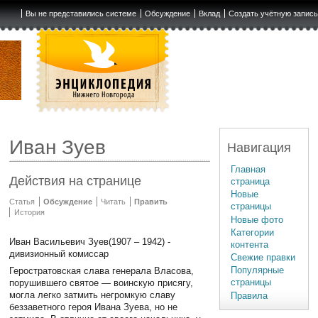
Вы не представились системе
Обсуждение
Вклад
Создать учётную запис
Иван Зуев
Навигация
Главная
Действия на странице
страница
Новые
Статья
Обсуждение
Читать
Править
страницы
История
Новые фото
Категории
Иван Васильевич Зуев(1907 – 1942) -
контента
дивизионный комиссар
Свежие правки
Популярные
Геростратовская слава генерала Власова,
страницы
порушившего святое — воинскую присягу,
могла легко затмить негромкую славу
Правила
беззаветного героя Ивана Зуева, но не