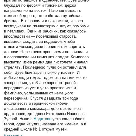
врагом оставшись в одиночестве, Зуев долго
блуждал по дебрям и трясинам, держа
направление на восток. Наконец вышел к
железной дороге, где работала путейская
бригада. Его напоили и накормили, искоса
поглядывая на гимнастерку с двумя ромбами
в петлицах. Один из рабочих, как оказалось
впоследствии — поселковый староста,
вызвался сходить за подводой, чтобы
отвезти «командира» в овин и там спрятать
до ночи. Через некоторое время он появился
в сопровождении немецких солдат. Комиссар
выхватил из-за ремня два пистолета и начал
стрелять. Последнюю пулю он оставил для
себя. Зуев был зарыт прямо у насыпи. И
добрые люди год за годом окапывали место
захоронения, чтобы не заросло травой,
передавая из уст в уста простое имя и
фамилию, услышанные от немецкого
переводчика. Спустя двадцать три года
дошла весть о героической гибели
дивизионного комиссара до его земляков-
ардатовцев, до вдовы Екатерины Ивановны
Зуевой. Ныне в
Ардатове
установлен бюст
героя, одна из улиц названа его именем, а в
средней школе № 1 открыт музей.