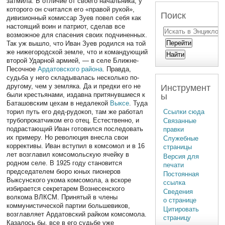
затмила. В отличие от своего начальника, у
которого он считался его «правой рукой»,
Поиск
дивизионный комиссар Зуев повел себя как
настоящий воин и патриот, сделав все
возможное для спасения своих подчиненных.
Так уж вышло, что Иван Зуев родился на той
же нижегородской земле, что и командующий
второй Ударной армией, — в селе Ближне-
Песочное
Ардатовского района
. Правда,
судьба у него складывалась несколько по-
другому, чем у земляка. Да и предки его не
Инструмент
были крестьянами, издавна притянувшиеся к
ы
Баташовским цехам в недалекой
Выксе
. Туда
торил путь его дед-рудокоп, там же работал
Ссылки сюда
трубопрокатчиком его отец. Естественно, и
Связанные
подрастающий Иван готовился последовать
правки
их примеру. Но революция внесла свои
Служебные
коррективы. Иван вступил в комсомол и в 16
страницы
лет возглавил комсомольскую ячейку в
Версия для
родном селе. В 1925 году становится
печати
председателем бюро юных пионеров
Постоянная
Выксунского укома комсомола, а вскоре
ссылка
избирается секретарем Вознесенского
Сведения
волкома ВЛКСМ. Принятый в члены
о странице
коммунистической партии большевиков,
Цитировать
возглавляет Ардатовский райком комсомола.
страницу
Казалось бы, все в его судьбе уже