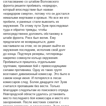
согласованию со штабом Волховского
фронта решили пробивать «коридор»,
который впоследствии был назван
«коридором смерти», потому что он достался
немалыми жертвами и кровью. Но все же его
пробили, и раненых стали вывозить из
окружения. По этому пути Зуев проследовал
туда и обратно трижды, чтобы
непосредственно доложить обстановку в
штабе фронта. Риск был велик. Ему
предлагали не возвращаться, даже
настаивали на этом, но он решил выйти из
окружения последним, исполнив свой долг
до конца. Подтянув резервы, гитлеровцы
накрепко сомкнули кольцо окружения.
Пробиваться пришлось отдельными
группами, принимая бой с превосходящими
силами противника. Одну из таких групп
возглавил дивизионный комиссар. Это было в
самом конце июня. И потерялся в лесах
комиссаров след. Более двадцати лет Зуев
считался пропавшим без вести. Только
благодаря следопытам из поискового отряда
Новгородской области удалось установить
место последнего боя комиссара и место его
захоронения. После жестоких схваток с