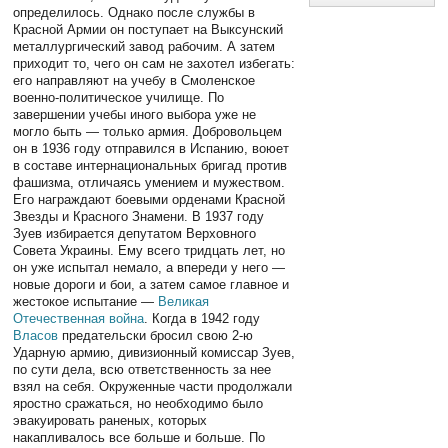
определилось. Однако после службы в
Красной Армии он поступает на Выксунский
металлургический завод рабочим. А затем
приходит то, чего он сам не захотел избегать:
его направляют на учебу в Смоленское
военно-политическое училище. По
завершении учебы иного выбора уже не
могло быть — только армия. Добровольцем
он в 1936 году отправился в Испанию, воюет
в составе интернациональных бригад против
фашизма, отличаясь умением и мужеством.
Его награждают боевыми орденами Красной
Звезды и Красного Знамени. В 1937 году
Зуев избирается депутатом Верховного
Совета Украины. Ему всего тридцать лет, но
он уже испытал немало, а впереди у него —
новые дороги и бои, а затем самое главное и
жестокое испытание —
Великая
Отечественная война
. Когда в 1942 году
Власов
предательски бросил свою 2-ю
Ударную армию, дивизионный комиссар Зуев,
по сути дела, всю ответственность за нее
взял на себя. Окруженные части продолжали
яростно сражаться, но необходимо было
эвакуировать раненых, которых
накапливалось все больше и больше. По