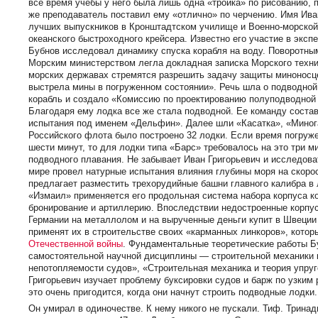
все время учебы у него была лишь одна «тройка» по рисованию,
же преподаватель поставил ему «отлично» по черчению. Имя Ив
лучших выпускников в Кронштадтском училище и Военно-морской 
океанского быстроходного крейсера. Известно его участие в экс
Бубнов исследовал динамику спуска корабля на воду. Поворотны
Морским министерством легла докладная записка Морского технич
морских державах стремятся разрешить задачу защиты миноносце
выстрела мины в погруженном состоянии». Речь шла о подводной
корабль и создало «Комиссию по проектированию полуподводной 
Благодаря ему лодка все же стала подводной. Ее команду соста
испытания под именем «Дельфин». Далее шли «Касатка», «Миног
Российского флота было построено 32 лодки. Если время погруж
шести минут, то для лодки типа «Барс» требовалось на это три м
подводного плавания. Не забывает Иван Григорьевич и исследова
мире провел натурные испытания влияния глубины моря на скорос
предлагает разместить трехорудийные башни главного калибра в л
«Измаил» применяется его продольная система набора корпуса к
бронирование и артиллерию. Впоследствии недостроенные корпуса
Германии на металлолом и на вырученные деньги купит в Швеции
применят их в строительстве своих «карманных линкоров», котор
Отечественной войны
. Фундаментальные теоретические работы Б
самостоятельной научной дисциплины — строительной механики к
непотопляемости судов», «Строительная механика и теория упруг
Григорьевич изучает проблему буксировки судов и барж по узким
это очень пригодится, когда они начнут строить подводные лодки.
Он умирал в одиночестве. К нему никого не пускали. Тиф. Трина