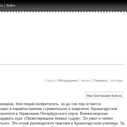
сь
Войти
Статья
Обсуждение
Читать
Править
История
Иван Григорьевич Бубнов
енеров, блестящий изобретатель, он до сих пор остается
ошел в кораблестроение стремительно и энергично. Кронштадтское
оителя в Управлении Петербургского порта. Военно-морская
подавать курс «Проектирование боевых судов». Он умел и любил
льно». Это отзыв руководителя практики в Кронштадтском училище. За