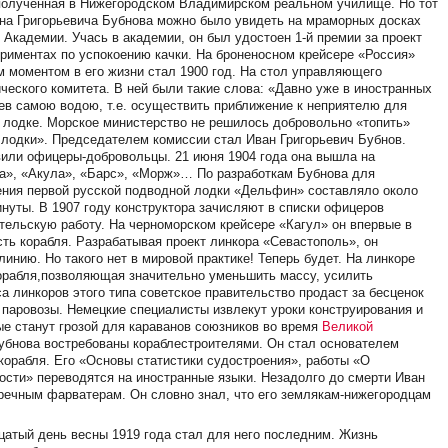
 полученная в Нижегородском Владимирском реальном училище. Но тот
ана Григорьевича Бубнова можно было увидеть на мраморных досках
Академии. Учась в академии, он был удостоен 1-й премии за проект
периментах по успокоению качки. На броненосном крейсере «Россия»
м моментом в его жизни стал 1900 год. На стол управляющего
еского комитета. В ней были такие слова: «Давно уже в иностранных
в самою водою, т.е. осуществить приближение к неприятелю для
 лодке. Морское министерство не решилось добровольно «топить»
лодки». Председателем комиссии стал Иван Григорьевич Бубнов.
вили офицеры-добровольцы. 21 июня 1904 года она вышла на
а», «Акула», «Барс», «Морж»… По разработкам Бубнова для
ения первой русской подводной лодки «Дельфин» составляло около
инуты. В 1907 году конструктора зачисляют в списки офицеров
тельскую работу. На черноморском крейсере «Кагул» он впервые в
ть корабля. Разрабатывая проект линкора «Севастополь», он
инию. Но такого нет в мировой практике! Теперь будет. На линкоре
орабля,позволяющая значительно уменьшить массу, усилить
 линкоров этого типа советское правительство продаст за бесценок
 паровозы. Немецкие специалисты извлекут уроки конструирования и
ые станут грозой для караванов союзников во время
Великой
убнова востребованы кораблестроителями. Он стал основателем
орабля. Его «Основы статистики судостроения», работы «О
ости» переводятся на иностранные языки. Незадолго до смерти Иван
 речным фарватерам. Он словно знал, что его землякам-нижегородцам
дцатый день весны 1919 года стал для него последним. Жизнь