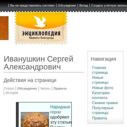
Вы не представились системе
Обсуждение
Вклад
Создать учётную запис
Иванушкин Сергей
Навигация
Александрович
Главная
страница
Новые
Действия на странице
страницы
Новые фото
Статья
Обсуждение
Читать
Править
Категории
История
контента
Свежие правки
Народные
Популярные
герои
страницы
одобряют
Правила
эту статью