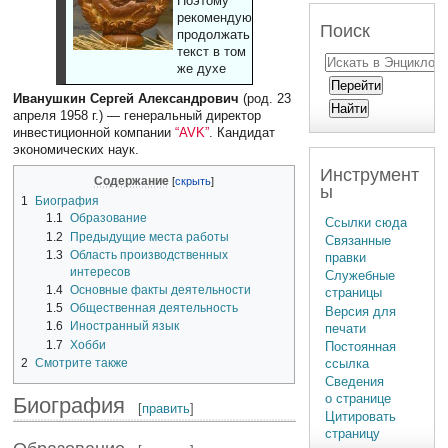
Поэтому
рекомендуют
Поиск
продолжать
текст в том
же духе
Иванушкин Сергей Александрович
(род. 23
апреля 1958 г.) — генеральный директор
инвестиционной компании
“AVK”
. Кандидат
экономических наук.
Инструмент
Содержание
ы
1
Биография
1.1
Образование
Ссылки сюда
1.2
Предыдущие места работы
Связанные
1.3
Область производственных
правки
интересов
Служебные
1.4
Основные факты деятельности
страницы
1.5
Общественная деятельность
Версия для
1.6
Иностранный язык
печати
1.7
Хобби
Постоянная
2
Смотрите также
ссылка
Сведения
о странице
Биография
[
править
]
Цитировать
страницу