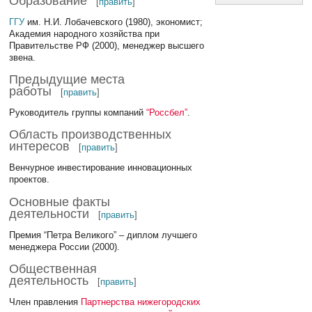
Образование
[
править
]
ГГУ
им. Н.И. Лобачевского (1980), экономист;
Академия народного хозяйства при
Правительстве РФ (2000), менеджер высшего
звена.
Предыдущие места
работы
[
править
]
Руководитель группы компаний
“Россбел”
.
Область производственных
интересов
[
править
]
Венчурное инвестирование инновационных
проектов.
Основные факты
деятельности
[
править
]
Премия “Петра Великого” – диплом лучшего
менеджера России (2000).
Общественная
деятельность
[
править
]
Член правления
Партнерства нижегородских