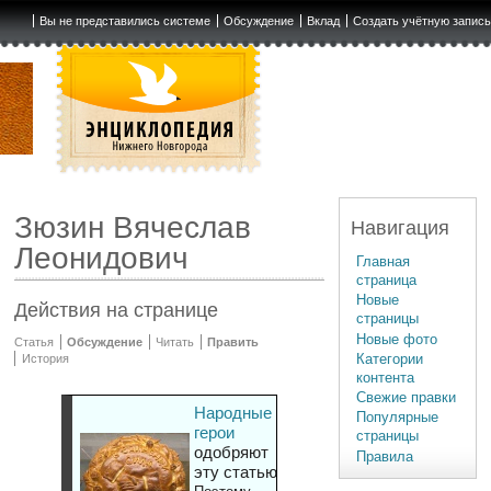
Вы не представились системе
Обсуждение
Вклад
Создать учётную запис
Зюзин Вячеслав
Навигация
Леонидович
Главная
страница
Новые
Действия на странице
страницы
Новые фото
Статья
Обсуждение
Читать
Править
Категории
История
контента
Свежие правки
Народные
Популярные
герои
страницы
одобряют
Правила
эту статью