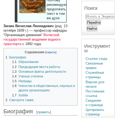
Поэтому
рекомендуют
Поиск
продолжать
текст в том
же духе
Зюзин Вячеслав Леонидович
(род. 13
октября 1939 г.) — профессор кафедры
“Организация движения”
Волжской
государственной академии водного
транспорта
с 1992 года.
Инструмент
ы
Содержание
1
Биография
Ссылки сюда
1.1
Образование
Связанные
1.2
Предыдущие места работы
правки
1.3
Основные факты деятельности
Служебные
1.4
Ученые степени
страницы
1.5
Награды
Версия для
1.6
Членство в общественных, научных и
печати
других организациях
Постоянная
1.7
Хобби
ссылка
2
Смотрите также
Сведения
о странице
Цитировать
Биография
[
править
]
страницу