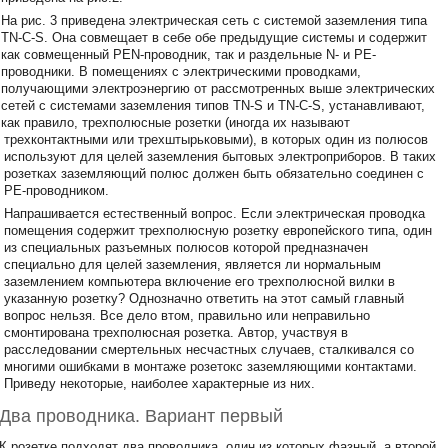
На рис. 3 приведена электрическая сеть с системой заземления типа
ТN-С-S. Она совмещает в себе обе предыдущие системы и содержит
как совмещенный РЕN-проводник, так и раздельные N- и РЕ-
проводники. В помещениях с электрическими проводками,
получающими электроэнергию от рассмотренных выше электрических
сетей с системами заземления типов ТN-S и ТN-С-S, устанавливают,
как правило, трехполюсные розетки (иногда их называют
трехконтактными или трехштырьковыми), в которых один из полюсов
используют для целей заземления бытовых электроприборов. В таких
розетках заземляющий полюс должен быть обязательно соединен с
РЕ-проводником.
Напрашивается естественный вопрос. Если электрическая проводка
помещения содержит трехполюсную розетку европейского типа, один
из специальных разъемных полюсов которой предназначен
специально для целей заземления, является ли нормальным
заземлением компьютера включение его трехполюсной вилки в
указанную розетку? Однозначно ответить на этот самый главный
вопрос нельзя. Все дело втом, правильно или неправильно
смонтирована трехполюсная розетка. Автор, участвуя в
расследовании смертельных несчастных случаев, сталкивался со
многими ошибками в монтаже розетокс заземляющими контактами.
Приведу некоторые, наиболее характерные из них.
Два проводника. Вариант первый
К розетке подходят два проводника, один из которых фазный, а второй