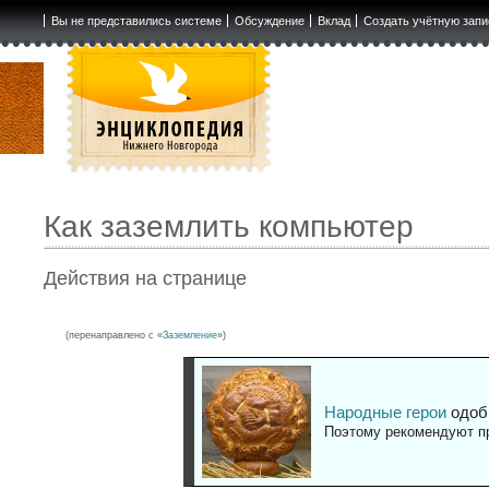
Вы не представились системе
Обсуждение
Вклад
Создать учётную запи
Как заземлить компьютер
Действия на странице
(перенаправлено с «
Заземление
»)
Народные герои
одоб
Поэтому рекомендуют пр