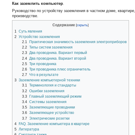
Как заземлить компьютер
.
Руководство по устройству заземления в частном доме, квартире
производстве.
Содержание
1
Суть явления
2
Устройство заземления
2.1
Практическая значимость заземления электроприборов
2.2
Типы систем заземления
2.3
Два проводника. Вариант первый
2.4
Два проводника. Вариант второй
2.5
Три проводника
2.6
Три проводника плюс ограничитель
2.7
Что в результате
3
Заземление компьютерной техники
3.1
Терминология и стандарты
3.2
Ошибки заземления
3.3
Главный заземляющий режим
3.4
Системы заземления
3.5
Заземляющие проводники
3.6
Заземляющее устройство
3.7
Электрические розетки
4
FAQ. Заземление компьютера в квартире
5
Литература
6
Смотрите также