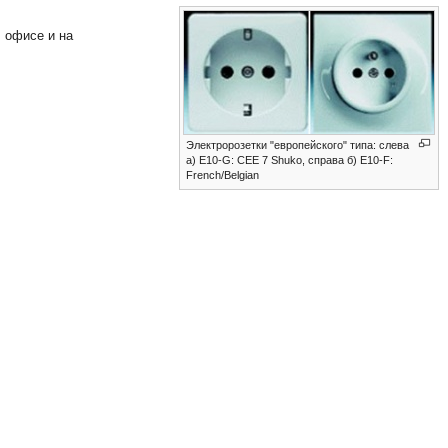
, офисе и на
Электророзетки "европейского" типа: слева
a) Е10-G: CEE 7 Shuko, справа б) E10-F:
French/Belgian