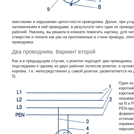
окислению и нарушению целостности проводника. Далее, при уса
заложенными в ней проводами, в результате чего один из проводо
рабочий. Наконец, вы решили в комнате повесить картину, для ч
отверстие и попали как раз на проложенные в стене провода, опя
проводника.
Два проводника. Вариант второй
Как и в предыдущем случае, к розетке подходят два проводника,
подсоединен к одному из двух рабочих полюсов розетки, а нулев
коробке, т.е. непосредственно у самой розетки, разветвляется на
5).
Один из
коротки
коротки
называю
на N и 
РЕN-про
формаль
отличае
поражен
нарушен