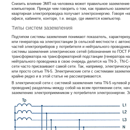
Снизить влияние ЭМП на человека может правильное заземление
компьютеров. Прежде чем говорить о том, как правильно заземли
квартирная электропроводка получает электроэнергию. Говоря «к
офисе, кабинете, конторе, т.е. везде, где имеется компьютер.
Типы систем заземления
Подтипом системы заземления понимают показатель, характериз
или генератора на электростанции (в сельской местности с авт
частей электроприборов у потребителя и нейтрального проводника
системы заземления электрических сетей (обозначения по ГОСТ Р
трансформатора на трансформаторной подстанции (генератора на 
нейтрального проводника в свою очередь делится на ТN-3-, ТN-С
сети часто присваивают самой сети. Так, например, электрическу
или просто сетью ТN-5. Электрические сети с системами заземле
крайне редко и в этой статье не рассматриваются.
В электрической сети с системой заземления типа ТN-5 нулевой 
проводник) разделены между собой на всем протяжении сети, на
заземлению электроприемником у потребителя электроэнергии. Эл