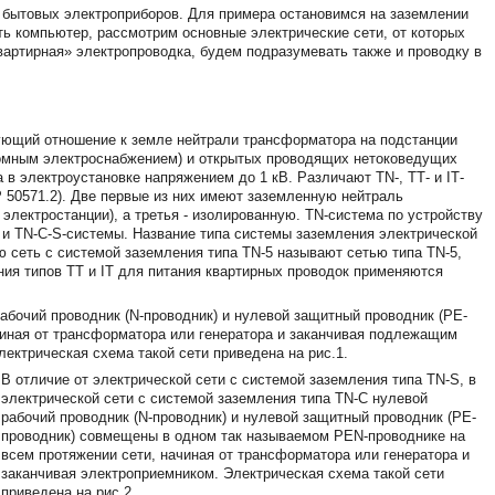
 бытовых электроприборов. Для примера остановимся на заземлении
ть компьютер, рассмотрим основные электрические сети, от которых
вартирная» электропроводка, будем подразумевать также и проводку в
ующий отношение к земле нейтрали трансформатора на подстанции
ономным электроснабжением) и открытых проводящих нетоковедущих
 в электроустановке напряжением до 1 кВ. Различают ТN-, ТТ- и IТ-
 50571.2). Две первые из них имеют заземленную нейтраль
электростанции), а третья - изолированную. ТN-система по устройству
- и ТN-С-S-системы. Название типа системы заземления электрической
ю сеть с системой заземления типа ТN-5 называют сетью типа ТN-5,
ния типов ТТ и IТ для питания квартирных проводок применяются
рабочий проводник (N-проводник) и нулевой защитный проводник (РЕ-
чиная от трансформатора или генератора и заканчивая подлежащим
ектрическая схема такой сети приведена на рис.1.
В отличие от электрической сети с системой заземления типа ТN-S, в
электрической сети с системой заземления типа ТN-С нулевой
рабочий проводник (N-проводник) и нулевой защитный проводник (РЕ-
проводник) совмещены в одном так называемом РЕN-проводнике на
всем протяжении сети, начиная от трансформатора или генератора и
заканчивая электроприемником. Электрическая схема такой сети
приведена на рис.2.