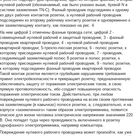
нулевой рабочий (обозначаемый, как было указано выше, буквой N в
системе заземления ТN-С). Фазный проводник подсоединен к одному
из двух рабочих контактов розетки, а нулевой рабочий проводник
подсоединен ко второму рабочему контакту розетки и одновременно к
ее заземляющему контакту, как показано на рис. 4.
На нем цифрой 1 отмечены фазные провода сети; цифрой 2 -
совмещенный нулевой рабочий и защитный проводник; 3 - фазный
проводник квартирной проводки; 4 - нулевой рабочий проводник
квартирной проводки; 5-трехпо-люсная розетка; 6 - полюс розетки, к
которому присоединен нулевой рабочий проводник; 7 - проводник,
соединяющий заземляющий полюс 8 розетки и полюс розетки, к
которому присоединен нулевой рабочий проводник; 9 - полюс розетки,
к которому подсоединен фазный проводник квартирной проводки.
Такой монтаж розетки является грубейшим нарушением требования
правил электробезопасности и превращает розетку, предназначенную
обеспечивать защиту от поражения электрическим током, в свою
прямую противоположность, ибо создает повышенную опасность
поражения электрическим током. Действительно, при любом
повреждении нулевого рабочего проводника на всем своем протяжении
на заземляющем (в кавычках) полюсе розетки, а, следовательно, и на
корпусе «заземленного» таким образом электроприемника, появится
опасное для жизни человека электрическое напряжение значением 220
В. Оно попадет туда через проводимость включенного в розетку
однофазного электроприемника, например компьютера.
Повреждение нулевого рабочего проводника может произойти, как уже