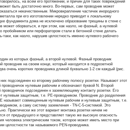
говорилось, на всем его протяжении, и причин для таких повреждений
может быть достаточно много. Во-первых, сам проводник может
оказаться некачественным. Микровкрапление частичек инородного
металла при его изготовлении нередко приводит к локальному
дке фундамента дома не исключено образование трещины в стене с
в может оборваться, и при этом, как назло, не фазный, а нулевой
его пробойником или перфоратором стали в бетонной стене делать
ть-таки, как назло, нарушив целостность именно нулевого рабочего
 один из которых фазный, а второй нулевой. Фазный проводник
ой проводник на своем конце, который находится в подрозетной
 два очень коротких проводника длиной буквально 1-2 см каждый (рис.
 них подсоединен ко второму рабочему полюсу розетки. Называют этот
й проводничок нулевым рабочим и обозначают буквой N. Второй
й проводничок подсоединен к заземляющему контакту розетки. Его
т нулевым защитным, т.е. РЕ-проводником. Проводник до разделения
РЕ называют совмещенным нулевым рабочим и нулевым защитным, т.е.
водником, а саму систему заземления - ТN-С-5-системой. Это
но. Практически же этот вариант монтажа розетки ничем не
тся от предыдущего и представляет такую же высокую опасность
ия человека электрическим током, которое может иметь место при
ии целостности так называемого РЕN-проводника.