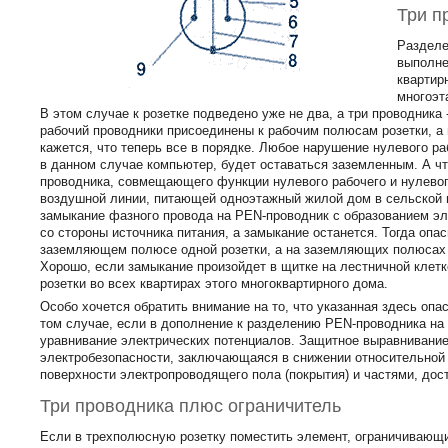
Три п
Разделе
выполне
квартир
многоэт
В этом случае к розетке подведено уже не два, а три проводника
рабочий проводники присоединены к рабочим полюсам розетки, а
кажется, что теперь все в порядке. Любое нарушение нулевого ра
в данном случае компьютер, будет оставаться заземленным. А чт
проводника, совмещающего функции нулевого рабочего и нулевог
воздушной линии, питающей одноэтажный жилой дом в сельской м
замыкание фазного провода на РЕN-проводник с образованием эл
со стороны источника питания, а замыкание останется. Тогда опа
заземляющем полюсе одной розетки, а на заземляющих полюсах в
Хорошо, если замыкание произойдет в щитке на лестничной клетк
розетки во всех квартирах этого многоквартирного дома.
Особо хочется обратить внимание на то, что указанная здесь опа
том случае, если в дополнение к разделению РЕN-проводника на 
уравнивание электрических потенциалов. Защитное выравнивание 
электробезопасности, заключающаяся в снижении относительной
поверхности электропроводящего пола (покрытия) и частями, дос
Три проводника плюс ограничитель
Если в трехполюсную розетку поместить элемент, ограничивающ