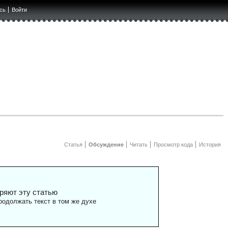
сь
Войти
Статья
Обсуждение
Читать
Просмотр кода
История
ряют эту статью
одолжать текст в том же духе