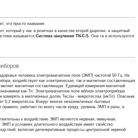
т, это просто названия.
от, который у нас в розетках в качестве второй дырочки, а защитный
система называется
Система зануления TN-C-S
. Она та и используется
риборов
здоровья человека электромагнитное поле (ЭМП) частотой 50 Гц. На
бора, воздействует как электрическая, так и магнитная составляющая
тавляет магнитная составляющая. Единицей измерения магнитной
означаемая как Тл. Электромагнитное поле вблизи электроприбора
 и измерять в миллионных долях Теслы - микротеслах (мкТл). Опасным
ет 0,2 микротесла. Вокруг многих незаземленных бытовых
к правило, работает по многу часов кряду, уровень ЭМП в разы, а
ствительны к воздействию ЭМП являются нервная, иммунная,
 ЭМП в условиях длительного воздействия имеет свойство
ледствий, включая дегенеративные процессы центральной нервной