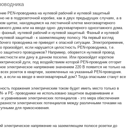
роводника
ние РЕN-проводника на нулевой рабочий и нулевой защитный
но не в подрозеточной коробке, как в двух предыдущих случаях, а в
ном щитке, находящемся на лестничной клетке многоквартирного
ажного дома или на вводе одно- двухквартирного одноэтажного дома.
 - фазный, нулевой рабочий и нулевой защитный. Фазный и нулевой
 нулевой защитный - к заземляющему полюсу. На первый взгляд
бочего проводника не приведет к опасной ситуации. Электроприемник,
о произойдет, если нарушится целостность РЕN-проводника, т.е.
о защитного проводников? Например, оборвется нулевой провод
естности или дачу в дачном поселке. Или произойдет короткое
ектрической дуги, под воздействием которой РЕN-проводник отгорит
сное электрическое напряжение значением 220 В появится не только на
сех розеток в квартире, заземленных на указанный РЕN-проводник.
е, а если на вводе в многоквартирный дом? Тогда опасными станут все
сность поражения электрическим током будет иметь место только в
N- и РЕ- проводники не использовано защитное выравнивание и
и уравнивание электрических потенциалов - это мера обеспечения
 разности электрических потенциалов между различными точками на
тупными для прикосновения.
ий электрическое напряжение на заземляющем полюсе розетки до