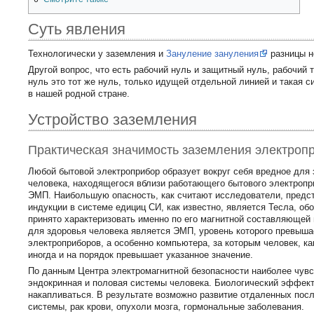
Суть явления
Технологически у заземления и
Зануление зануления
разницы не
Другой вопрос, что есть рабочий нуль и защитный нуль, рабочий т
нуль это тот же нуль, только идущей отдельной линией и такая 
в нашей родной стране.
Устройство заземления
Практическая значимость заземления электроп
Любой бытовой электроприбор образует вокруг себя вредное для 
человека, находящегося вблизи работающего бытового электропри
ЭМП. Наибольшую опасность, как считают исследователи, предс
индукции в системе едициц СИ, как известно, является Тесла, об
принято характеризовать именно по его магнитной составляющей
для здоровья человека является ЭМП, уровень которого превыша
электроприборов, а особенно компьютера, за которым человек, ка
иногда и на порядок превышает указанное значение.
По данным Центра электромагнитной безопасности наиболее чув
эндокринная и половая системы человека. Биологический эффект
накапливаться. В результате возможно развитие отдаленных пос
системы, рак крови, опухоли мозга, гормональные заболевания.