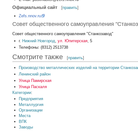
Официальный сайт
[
править
]
Zefs.nnov.ru
Совет общественного самоуправления "Станкоз
Совет общественного самоуправления "Станкозавод"
г.
Нижний Новгород
,
ул. Юпитерская
, 5
Телефоны: (8312) 2513738
Смотрите также
[
править
]
Производство металлических изделий на территории Станкоз
Ленинский район
Улица Памирская
Улица Паскаля
Категории
:
Предприятия
Металлургия
Организации
Места
ВПК
Заводы