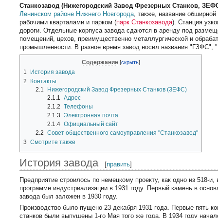
Станкозавод (Нижегородский Завод Фрезерных Станков, ЗЕФ
Ленинском районе
Нижнего Новгорода
, также, название обширной
рабочими кварталами и парком (
парк Станкозавода
). Станция узк
дороги. Отдельные корпуса завода сдаются в аренду под размещ
помещений, цехов, преимущественно металлургической и обраб
промышленности. В разное время завод носил названия "ГЗФС", 
Содержание
1
История завода
2
Контакты
2.1
Нижегородский Завод Фрезерных Станков (ЗЕФС)
2.1.1
Адрес
2.1.2
Телефоны
2.1.3
Электронная почта
2.1.4
Официальный сайт
2.2
Совет общественного самоуправления "Станкозавод"
3
Смотрите также
История завода
[
править
]
Предприятие строилось по немецкому проекту, как одно из 518-и,
программе индустриализации в 1931 году. Первый камень в основ
завода был заложен в 1930 году.
Производство было пущено 23 декабря 1931 года. Первые пять к
станков были выпущены 1-го Мая того же года. В 1934 году нача