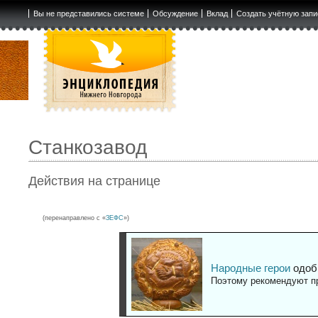
Вы не представились системе
Обсуждение
Вклад
Создать учётную запи
Станкозавод
Действия на странице
(перенаправлено с «
ЗЕФС
»)
Народные герои
одоб
Поэтому рекомендуют пр