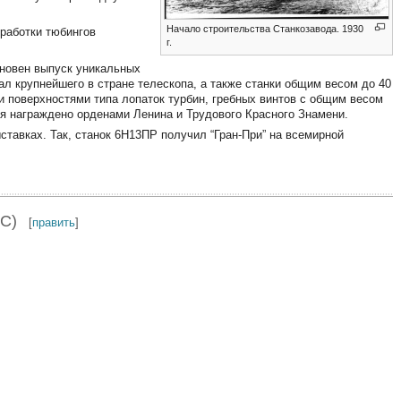
Начало строительства Станкозавода. 1930
бработки тюбингов
г.
сновен выпуск уникальных
ал крупнейшего в стране телескопа, а также станки общим весом до 40
и поверхностями типа лопаток турбин, гребных винтов с общим весом
тия награждено орденами Ленина и Трудового Красного Знамени.
авках. Так, станок 6Н13ПР получил “Гран-При” на всемирной
С)
[
править
]