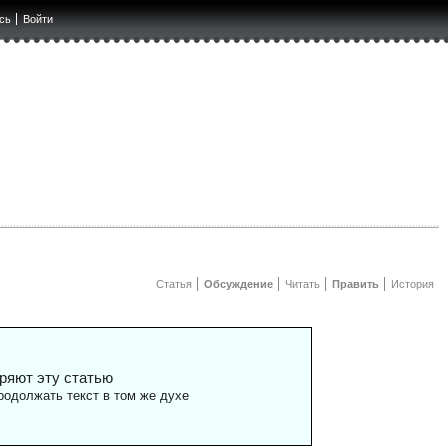
сь
Войти
Статья
Обсуждение
Читать
Править
История
ряют эту статью
одолжать текст в том же духе