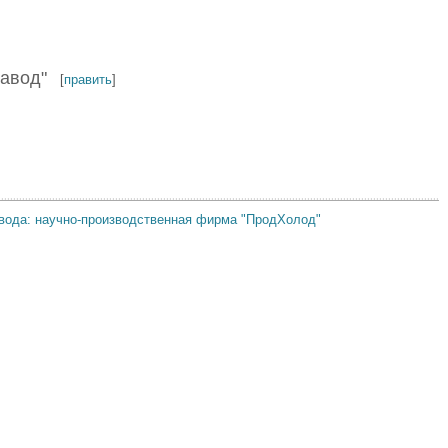
авод"
[
править
]
авода: научно-производственная фирма "ПродХолод"