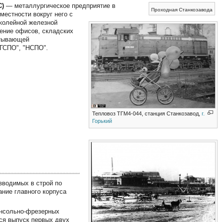
С)
— металлургическое предприятие в
Проходная Станкозавода
 местности вокруг него с
околейной железной
ение офисов, складских
атывающей
"ГСПО", "НСПО".
Тепловоз ТГМ4-044, станция Станкозавод,
г.
Горький
 вводимых в строй по
ание главного корпуса
онсольно-фрезерных
лся выпуск первых двух