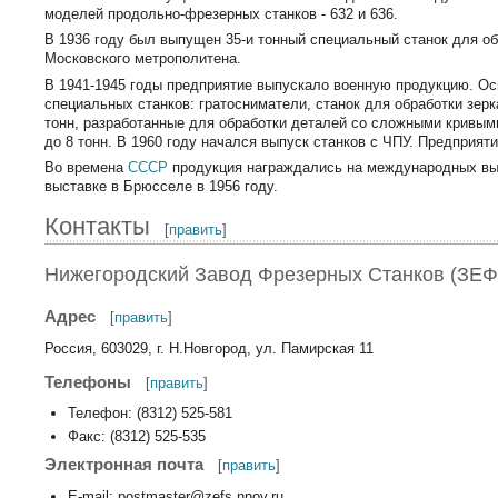
моделей продольно-фрезерных станков - 632 и 636.
В 1936 году был выпущен 35-и тонный специальный станок для о
Московского метрополитена.
В 1941-1945 годы предприятие выпускало военную продукцию. О
специальных станков: гратосниматели, станок для обработки зерк
тонн, разработанные для обработки деталей со сложными кривым
до 8 тонн. В 1960 году начался выпуск станков с ЧПУ. Предприя
Во времена
СССР
продукция награждались на международных выст
выставке в Брюсселе в 1956 году.
Контакты
[
править
]
Нижегородский Завод Фрезерных Станков (ЗЕФ
Адрес
[
править
]
Россия, 603029, г. Н.Новгород, ул. Памирская 11
Телефоны
[
править
]
Телефон: (8312) 525-581
Факс: (8312) 525-535
Электронная почта
[
править
]
E-mail: postmaster@zefs.nnov.ru