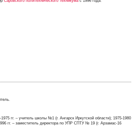
тор
Саровского политехнического техникума
с 1996 года.
итель.
-1975 гг. – учитель школы №1 (г. Ангарск Иркутской области); 1975-1980
1996 гг. – заместитель директора по УПР СПТУ № 19 (г. Арзамас-16