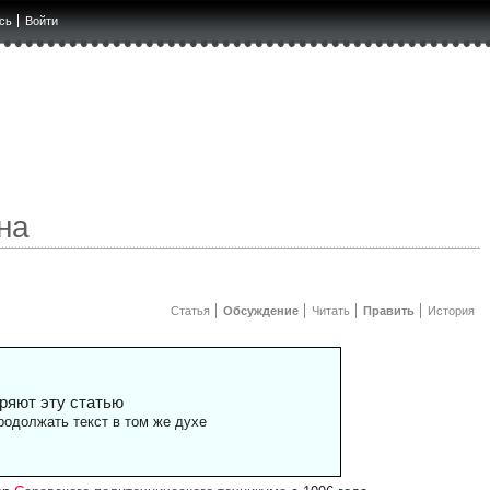
сь
Войти
на
Статья
Обсуждение
Читать
Править
История
ряют эту статью
одолжать текст в том же духе