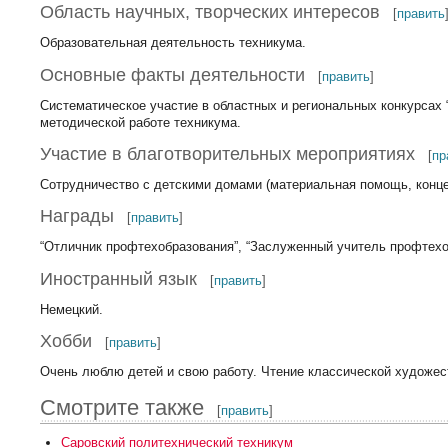
Область научных, творческих интересов
[
править
Образовательная деятельность техникума.
Основные факты деятельности
[
править
]
Систематическое участие в областных и региональных конкурсах 
методической работе техникума.
Участие в благотворительных мероприятиях
[
пр
Сотрудничество с детскими домами (материальная помощь, концер
Награды
[
править
]
“Отличник профтехобразования”, “Заслуженный учитель профтехо
Иностранный язык
[
править
]
Немецкий.
Хобби
[
править
]
Очень люблю детей и свою работу. Чтение классической художест
Смотрите также
[
править
]
Саровский политехнический техникум