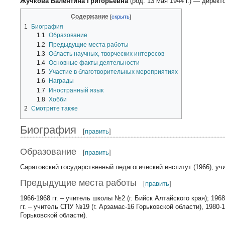
Жучкова Валентина Григорьевна
(род. 13 мая 1944 г.) — дирек
Содержание
1
Биография
1.1
Образование
1.2
Предыдущие места работы
1.3
Область научных, творческих интересов
1.4
Основные факты деятельности
1.5
Участие в благотворительных мероприятиях
1.6
Награды
1.7
Иностранный язык
1.8
Хобби
2
Смотрите также
Биография
[
править
]
Образование
[
править
]
Саратовский государственный педагогический институт (1966), уч
Предыдущие места работы
[
править
]
1966-1968 гг. – учитель школы №2 (г. Бийск Алтайского края); 1968
гг. – учитель СПУ №19 (г. Арзамас-16 Горьковской области), 1980-
Горьковской области).