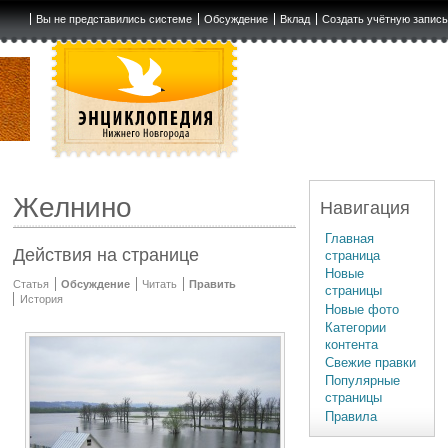
Вы не представились системе
Обсуждение
Вклад
Создать учётную запис
Желнино
Навигация
Главная
Действия на странице
страница
Новые
Статья
Обсуждение
Читать
Править
страницы
История
Новые фото
Категории
контента
Свежие правки
Популярные
страницы
Правила