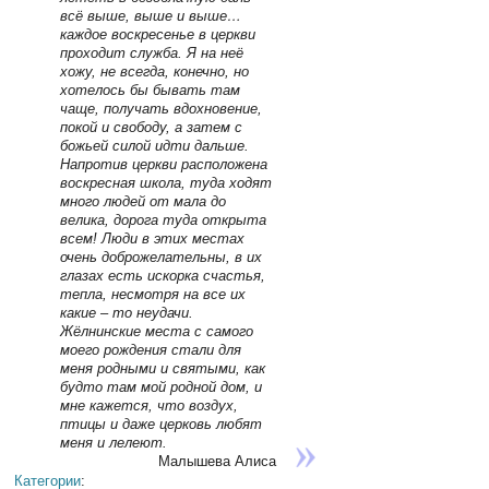
всё выше, выше и выше…
каждое воскресенье в церкви
проходит служба. Я на неё
хожу, не всегда, конечно, но
хотелось бы бывать там
чаще, получать вдохновение,
покой и свободу, а затем с
божьей силой идти дальше.
Напротив церкви расположена
воскресная школа, туда ходят
много людей от мала до
велика, дорога туда открыта
всем! Люди в этих местах
очень доброжелательны, в их
глазах есть искорка счастья,
тепла, несмотря на все их
какие – то неудачи.
Жёлнинские места с самого
моего рождения стали для
меня родными и святыми, как
будто там мой родной дом, и
мне кажется, что воздух,
птицы и даже церковь любят
меня и лелеют.
Малышева Алиса
Категории
: