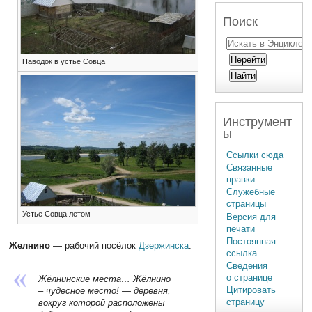
Поиск
Паводок в устье Совца
Инструмент
ы
Ссылки сюда
Связанные
правки
Служебные
страницы
Устье Совца летом
Версия для
печати
Постоянная
Желнино
— рабочий посёлок
Дзержинска
.
ссылка
Сведения
о странице
Жёлнинские места… Жёлнино
Цитировать
– чудесное место! — деревня,
страницу
вокруг которой расположены