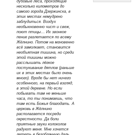
дубовые леса, проходящие
несколько километров до
самого города Дзержинска, в
этих местах немудрено
заблудиться. Воздух
необыкновенно чист и свеж,
поют птицы… Их звонкое
пение разлетается по всему
Жёлнино. Потом на мгновенно
всё замолкает, становится
необъятная тишина, но среди
этой тишины можно
расслышать лёгкое
постукивание дятлов (раньше
их в этих местах было очень
много). Вроде бы нет ничего
особенного, на первый взгляд,
в этой деревне. Но если
побывать там не меньше
часа, то ты понимаешь, что
там есть Божья благодать. А
церковь в Жёлнино
располагается посреди
окрестности. Да боли
приятные звуки колоколов
радуют меня. Мне хочется
лететь в безоблачную даль