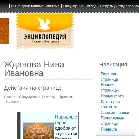
Вы не представились системе
Обсуждение
Вклад
Создать учётную запис
Жданова Нина
Навигация
Ивановна
Главная
страница
Новые
Действия на странице
страницы
Новые фото
Статья
Обсуждение
Читать
Править
Категории
История
контента
Свежие правки
Народные
Популярные
герои
страницы
одобряют
Правила
эту статью