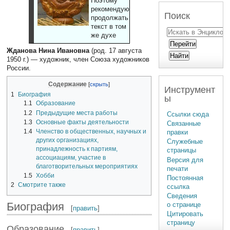
Поэтому
рекомендуют
Поиск
продолжать
текст в том
же духе
Жданова Нина Ивановна
(род. 17 августа
1950 г.) — художник, член Союза художников
России.
Содержание
Инструмент
1
Биография
ы
1.1
Образование
1.2
Предыдущие места работы
Ссылки сюда
1.3
Основные факты деятельности
Связанные
1.4
Членство в общественных, научных и
правки
других организациях,
Служебные
принадлежность к партиям,
страницы
ассоциациям, участие в
Версия для
благотворительных мероприятиях
печати
1.5
Хобби
Постоянная
2
Смотрите также
ссылка
Сведения
Биография
о странице
[
править
]
Цитировать
страницу
Образование
[
править
]