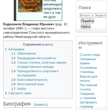
Поэтому
рекомендуют
Поиск
продолжать
текст в том
же духе
Евдокимов Владимир Юрьевич
(род. 10
октября 1949 г.) — глава местного
самоуправления Спасского муниципального
района Нижегородской области.
Инструмент
Содержание
ы
1
Биография
1.1
Образование
Ссылки сюда
1.2
Предыдущие места работы
Связанные
1.3
Ученые степени, почетные звания,
правки
государственные награды
Служебные
1.4
Принадлежность к партиям и
страницы
ассоциациям
Версия для
1.5
Благотворительность
печати
1.6
Иностранный язык
Постоянная
1.7
Хобби
ссылка
2
Смотрите также
Сведения
о странице
Цитировать
Биография
[
править
]
страницу