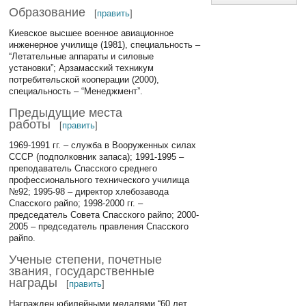
Образование
[
править
]
Киевское высшее военное авиационное
инженерное училище (1981), специальность –
“Летательные аппараты и силовые
установки”; Арзамасский техникум
потребительской кооперации (2000),
специальность – “Менеджмент”.
Предыдущие места
работы
[
править
]
1969-1991 гг. – служба в Вооруженных силах
СССР (подполковник запаса); 1991-1995 –
преподаватель Спасского среднего
профессионального технического училища
№92; 1995-98 – директор хлебозавода
Спасского райпо; 1998-2000 гг. –
председатель Совета Спасского райпо; 2000-
2005 – председатель правления Спасского
райпо.
Ученые степени, почетные
звания, государственные
награды
[
править
]
Награжден юбилейными медалями “60 лет