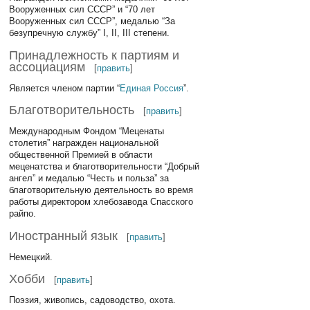
Вооруженных сил СССР” и “70 лет
Вооруженных сил СССР”, медалью “За
безупречную службу” I, II, III степени.
Принадлежность к партиям и
ассоциациям
[
править
]
Является членом партии “
Единая Россия
”.
Благотворительность
[
править
]
Международным Фондом “Меценаты
столетия” награжден национальной
общественной Премией в области
меценатства и благотворительности “Добрый
ангел” и медалью “Честь и польза” за
благотворительную деятельность во время
работы директором хлебозавода Спасского
райпо.
Иностранный язык
[
править
]
Немецкий.
Хобби
[
править
]
Поэзия, живопись, садоводство, охота.