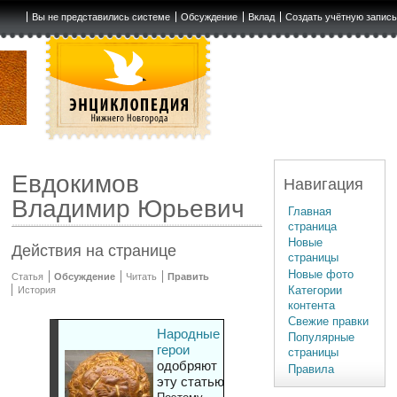
Вы не представились системе
Обсуждение
Вклад
Создать учётную запис
Евдокимов
Навигация
Владимир Юрьевич
Главная
страница
Новые
Действия на странице
страницы
Новые фото
Статья
Обсуждение
Читать
Править
Категории
История
контента
Свежие правки
Народные
Популярные
герои
страницы
одобряют
Правила
эту статью