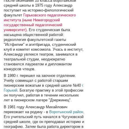
После окончания 10 класса Воротынской
средней школы в 1975 году Александр
поступает на историко-филологический
факультет
Горьковского педагогического
института (ныне Нижегородский
государственный педагогический
университет)
. Его студенческая была
насыщена общественной работой:
редколлегия факультетской газеты
"Истфилии" и агитбригада, студенческий
клуб и комитет комсомола. Учась в институт,
Александр увлекся театром, занимался в
театральной студии, неоднократно
становился лауреатом и дипломантом
конкурсов чтецов.
В 1980 г. перешел на заочное отделение.
Учебу совмещал с работой старшим
пионерским вожатым в средней школе №40
г.
Горький
. Богатую практику в этой профессии
он получил, работая в течении нескольких
лет в пионерском лагере "Дзержинец".
В 1981 году Александр Михайлович
переезжает на родину - в
Воротынский район
.
Его учительский путь начался в Чугуновской
средней школе, где он преподавал историю и
географию. Затем была работа директором в