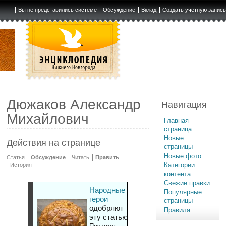
Вы не представились системе
Обсуждение
Вклад
Создать учётную запис
Дюжаков Александр
Навигация
Михайлович
Главная
страница
Новые
Действия на странице
страницы
Новые фото
Статья
Обсуждение
Читать
Править
Категории
История
контента
Свежие правки
Народные
Популярные
герои
страницы
одобряют
Правила
эту статью