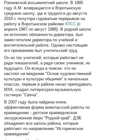
Разнежской восьмилетней школе. В 1985
году А.М. возвращается в Воротынскую
среднюю школу, где и трудился до августа
2010 с полутора годовалым перерывом на
работу в Воротынском райкоме
КПСС
(с
апреля 1987 по август 1988). В родной школе
он исполнял обязанности директора, был
заместителем директора по учебной и
воспитательной работе. Однако настоящим
его призванием был учительский труд.
Он из тех учителей, которые работают не
ради показателей, а ради своих учеников, их
будущего. Он всегда в поиске: это он
настоял на введении "Основ художественной
культуры и культуры общения" в начальных
классах, первым в районе начал преподавать
МХК, создал литературно-музыкальную
гостиную "Свеча".
В 2007 году была найдена очень
эффективная форма внеклассной работы по
краеведению - детское краеведческое
экскурсионное бюро "Родной край". ДЭБ
объединил все школы района, которые
работают по направлению "Историческое
краеведение".