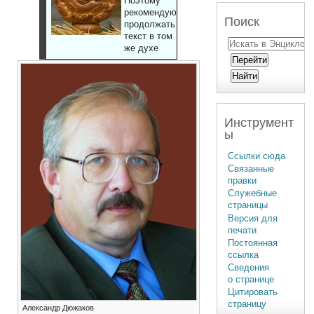
Поэтому
рекомендуют
Поиск
продолжать
текст в том
же духе
Инструмент
ы
Ссылки сюда
Связанные
правки
Служебные
страницы
Версия для
печати
Постоянная
ссылка
Сведения
о странице
Цитировать
страницу
Александр Дюжаков