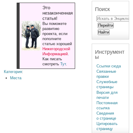
Это
Поиск
незаконченная
статья!
Вы поможете
развитию
проекта, если
пополните
статью хорошей
Нижегородской
Инструмент
Информацией
.
ы
Как писать
смотреть
Тут
.
Ссылки сюда
Связанные
Категория
:
правки
Места
Служебные
страницы
Версия для
печати
Постоянная
ссылка
Сведения
о странице
Цитировать
страницу