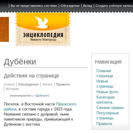
Вы не представились системе
Обсуждение
Вклад
Создать учётную запис
Дубёнки
Навигация
Главная
Действия на странице
страница
Новые
Статья
Обсуждение
Читать
Править
страницы
История
Новые фото
(перенаправлено с «
Дубенки
»)
Категории
контента
Поселок, в Восточной части
Приокского
Свежие правки
района
, в составе города с 1923 года.
Популярные
Название связано с дубравой, ныне
страницы
памятником природы, примыкающей к
Правила
Дубенкам с востока.