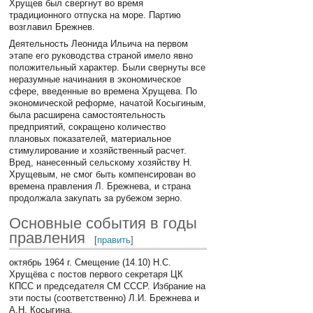
Хрущев был свергнут во время
традиционного отпуска на море. Партию
возглавил Брежнев.
Деятельность Леонида Ильича на первом
этапе его руководства страной имело явно
положительный характер. Были свернуты все
неразумные начинания в экономическое
сфере, введенные во времена Хрущева. По
экономической реформе, начатой Косыгиным,
была расширена самостоятельность
предприятий, сокращено количество
плановых показателей, материальное
стимулирование и хозяйственный расчет.
Вред, нанесенный сельскому хозяйству Н.
Хрущевым, не смог быть компенсирован во
времена правления Л. Брежнева, и страна
продолжала закупать за рубежом зерно.
Основные события в годы
правления
[
править
]
октябрь 1964 г. Смещение (14.10) Н.С.
Хрущёва с постов первого секретаря ЦК
КПСС и председателя СМ СССР. Избрание на
эти посты (соответственно) Л.И. Брежнева и
А.Н. Косыгина.