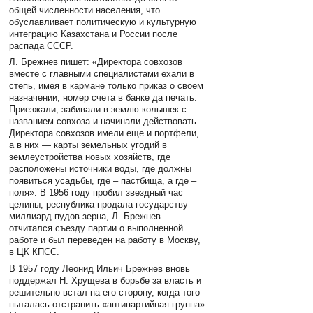
общей численности населения, что
обуславливает политическую и культурную
интеграцию Казахстана и России после
распада СССР.
Л. Брежнев пишет: «Директора совхозов
вместе с главными специалистами ехали в
степь, имея в кармане только приказ о своем
назначении, номер счета в банке да печать.
Приезжали, забивали в землю колышек с
названием совхоза и начинали действовать...
Директора совхозов имели еще и портфели,
а в них — карты земельных угодий в
землеустройства новых хозяйств, где
расположены источники воды, где должны
появиться усадьбы, где – пастбища, а где –
поля». В 1956 году пробил звездный час
целины, республика продала государству
миллиард пудов зерна, Л. Брежнев
отчитался съезду партии о выполненной
работе и был переведен на работу в Москву,
в ЦК КПСС.
В 1957 году Леонид Ильич Брежнев вновь
поддержал Н. Хрущева в борьбе за власть и
решительно встал на его сторону, когда того
пыталась отстранить «антипартийная группа»