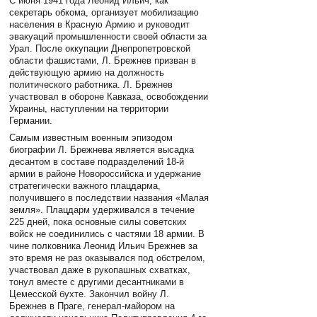
С июня 1941 года Леонид Ильич, как
секретарь обкома, организует мобилизацию
населения в Красную Армию и руководит
эвакуаций промышленности своей области за
Урал. После оккупации Днепропетровской
области фашистами, Л. Брежнев призван в
действующую армию на должность
политического работника. Л. Брежнев
участвовал в обороне Кавказа, освобождении
Украины, наступлении на территории
Германии.
Самым известным военным эпизодом
биографии Л. Брежнева является высадка
десантом в составе подразделений 18-й
армии в районе Новороссийска и удержание
стратегически важного плацдарма,
получившего в последствии названия «Малая
земля». Плацдарм удерживался в течение
225 дней, пока основные силы советских
войск не соединились с частями 18 армии. В
чине полковника Леонид Ильич Брежнев за
это время не раз оказывался под обстрелом,
участвовал даже в рукопашных схватках,
тонул вместе с другими десантниками в
Цемесской бухте. Закончил войну Л.
Брежнев в Праге, генерал-майором на