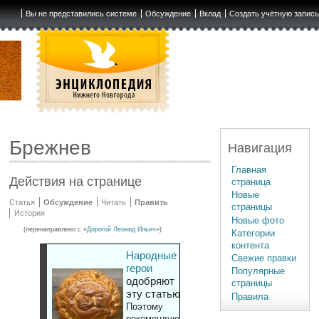
Вы не представились системе
Обсуждение
Вклад
Создать учётную запис
Брежнев
Навигация
Главная
Действия на странице
страница
Новые
Статья
Обсуждение
Читать
Править
страницы
История
Новые фото
(перенаправлено с «
Дорогой Леонид Ильич
»)
Категории
контента
Народные
Свежие правки
герои
Популярные
одобряют
страницы
эту статью
Правила
Поэтому
рекомендуют