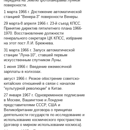
передача на Землю фотопанорамы лунной
поверхности.
1 марта 1966 г. Достижение автоматической
станцией "Венера-3" поверхности Венеры.
29 марта-8 апреля 1966 г. 23-й съезд КПСС.
Принятие директив пятилетнего плана 1966-
1970. Восстановление должности
генерального секретаря ЦК КПСС, избрание
на этот пост Л.И. Брежнева.
31 марта 1966 г. Запуск автоматической
станции "Луна-10", ставшей первым
искусственным спутником Луны.
1 июня 1966 г. Введение ежемесячной
зарплаты в колхозах.
август 1966 г. Резкое обострение советско-
китайских отношений в связи с началом
"культурной революции" в Китае.
27 января 1967 г. Одновременное подписание
в Москве, Вашингтоне и Лондоне
представителями СССР, США и
Великобритании договора о принципах
деятельности государств по исследованию и
использованию космического пространства
(договор о мирном использовании космоса).