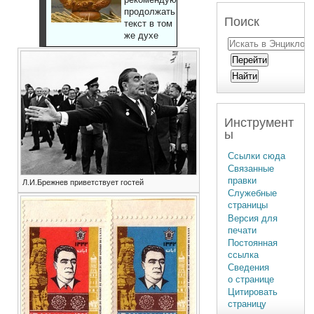
продолжать
Поиск
текст в том
же духе
Инструмент
ы
Ссылки сюда
Связанные
правки
Л.И.Брежнев приветствует гостей
Служебные
страницы
Версия для
печати
Постоянная
ссылка
Сведения
о странице
Цитировать
страницу