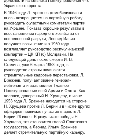
должности начальника Политуправления 4-го
Украинского фронта.
В 1946 году Л. Брежнев демобилизован и
вновь возвращается на партийную работу
руководить областными комитетами партии
на Украине. Показав хорошие результаты в
восстановлении народного хозяйства от
послевоенной разрухи, Леонид Ильич
получает повышение и в 1950 году
возглавляет руководство республиканской
компартии – ЦК КП (б) Молдавии. На
следующий день после смерти И. В.
Сталина, уже 6 марта 1953 года, в
руководстве страны начинаются
стремительные кадровые перестановки. Л.
Брежнев, получает звание генерал-
лейтенанта и возглавляет Главное
Политуправление всей Армии и Флота. Как
человек, доверенный Н. Хрущеву, в июне
1953 года Л. Брежнев находится на стороне
Н. Хрущева против Л. Берии и в числе других
офицеров принимает участие в аресте Л.
Берии 26 июня. В результате победы Н.
Хрущева, тот становится главой Советского
государства, а Леонид Ильич Брежнев
делает стремительную партийную карьеру.