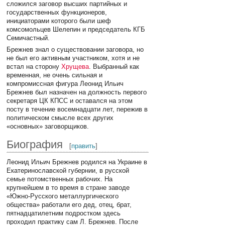
сложился заговор высших партийных и
государственных функционеров,
инициаторами которого были шеф
комсомольцев Шелепин и председатель КГБ
Семичастный.
Брежнев знал о существовании заговора, но
не был его активным участником, хотя и не
встал на сторону
Хрущева
. Выбранный как
временная, не очень сильная и
компромиссная фигура Леонид Ильич
Брежнев был назначен на должность первого
секретаря ЦК КПСС и оставался на этом
посту в течение восемнадцати лет, пережив в
политическом смысле всех других
«основных» заговорщиков.
Биография
[
править
]
Леонид Ильич Брежнев родился на Украине в
Екатеринославской губернии, в русской
семье потомственных рабочих. На
крупнейшем в то время в стране заводе
«Южно-Русского металлургического
общества» работали его дед, отец, брат,
пятнадцатилетним подростком здесь
проходил практику сам Л. Брежнев. После