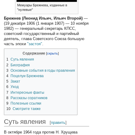
Мемуары Брежнева, изданные в
"нулевые"
Брежнев (Леонид Ильич, Ильич Второй)
—
(19 декабря 1906 (1 января 1907) — 10 ноября
1982) — генеральный секретарь КПСС,
советский государственный и партийный
деятель, глава Советского Союза большую
часть эпохи
"застоя"
.
Содержание
1
Суть явления
2
Биография
3
Основные события в годы правления
4
Поцелуи Брежнева
5
Закат
6
Уход
7
Интересные факты
8
Рассказы соратников
9
Полезные ссылки
10
Смотрите также
Суть явления
[
править
]
В октябре 1964 года против Н. Хрущева