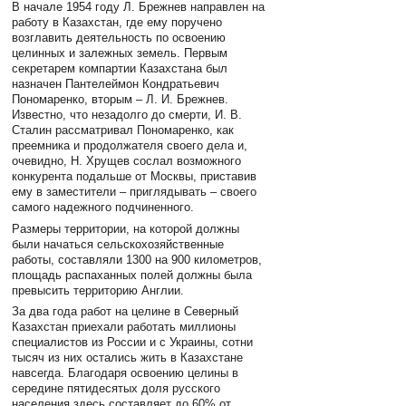
В начале 1954 году Л. Брежнев направлен на
работу в Казахстан, где ему поручено
возглавить деятельность по освоению
целинных и залежных земель. Первым
секретарем компартии Казахстана был
назначен Пантелеймон Кондратьевич
Пономаренко, вторым – Л. И. Брежнев.
Известно, что незадолго до смерти, И. В.
Сталин рассматривал Пономаренко, как
преемника и продолжателя своего дела и,
очевидно, Н. Хрущев сослал возможного
конкурента подальше от Москвы, приставив
ему в заместители – приглядывать – своего
самого надежного подчиненного.
Размеры территории, на которой должны
были начаться сельскохозяйственные
работы, составляли 1300 на 900 километров,
площадь распаханных полей должны была
превысить территорию Англии.
За два года работ на целине в Северный
Казахстан приехали работать миллионы
специалистов из России и с Украины, сотни
тысяч из них остались жить в Казахстане
навсегда. Благодаря освоению целины в
середине пятидесятых доля русского
населения здесь составляет до 60% от