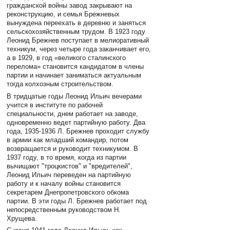
гражданской войны завод закрывают на
реконструкцию, и семья Брежневых
вынуждена переехать в деревню и заняться
сельскохозяйственным трудом. В 1923 году
Леонид Брежнев поступает в мелиоративный
техникум, через четыре года заканчивает его,
а в 1929, в год «великого сталинского
перелома» становится кандидатом в члены
партии и начинает заниматься актуальным
тогда колхозным строительством.
В тридцатые годы Леонид Ильич вечерами
учится в институте по рабочей
специальности, днем работает на заводе,
одновременно ведет партийную работу. Два
года, 1935-1936 Л. Брежнев проходит службу
в армии как младший командир, потом
возвращается и руководит техникумом. В
1937 году, в то время, когда из партии
вычищают "троцкистов" и "вредителей",
Леонид Ильич переведен на партийную
работу и к началу войны становится
секретарем Днепропетровского обкома
партии. В эти годы Л. Брежнев работает под
непосредственным руководством Н.
Хрущева.