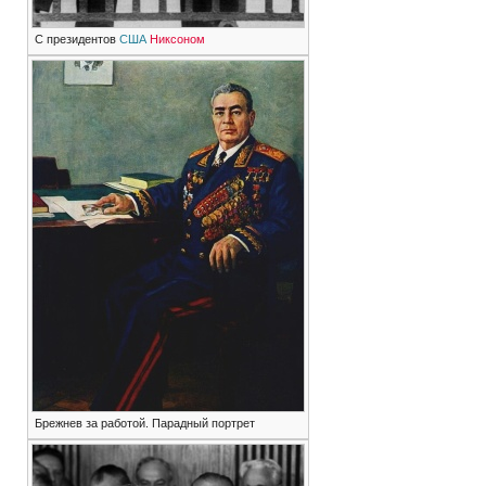
С президентов
США
Никсоном
Брежнев за работой. Парадный портрет