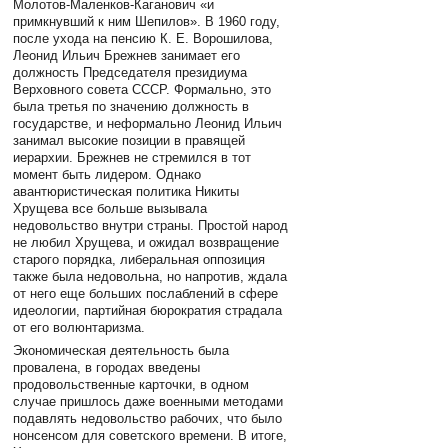
Молотов-Маленков-Каганович «и
примкнувший к ним Шепилов». В 1960 году,
после ухода на пенсию К. Е. Ворошилова,
Леонид Ильич Брежнев занимает его
должность Председателя президиума
Верховного совета СССР. Формально, это
была третья по значению должность в
государстве, и неформально Леонид Ильич
занимал высокие позиции в правящей
иерархии. Брежнев не стремился в тот
момент быть лидером. Однако
авантюристическая политика Никиты
Хрущева все больше вызывала
недовольство внутри страны. Простой народ
не любил Хрущева, и ожидал возвращение
старого порядка, либеральная оппозиция
также была недовольна, но напротив, ждала
от него еще больших послаблений в сфере
идеологии, партийная бюрократия страдала
от его волюнтаризма.
Экономическая деятельность была
провалена, в городах введены
продовольственные карточки, в одном
случае пришлось даже военными методами
подавлять недовольство рабочих, что было
нонсенсом для советского времени. В итоге,