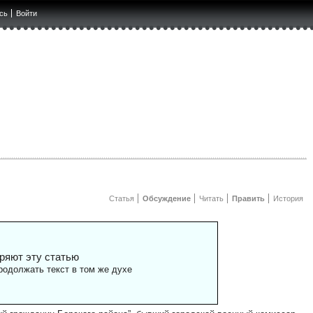
сь
Войти
Статья
Обсуждение
Читать
Править
История
ряют эту статью
одолжать текст в том же духе