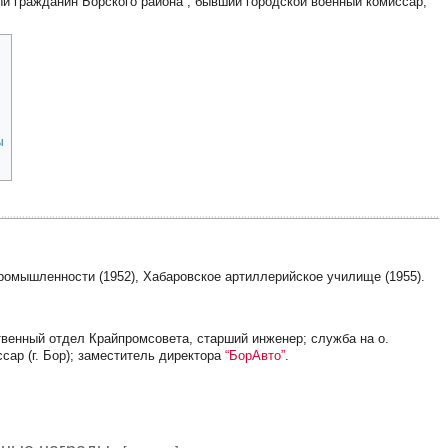
ный гражданин Борского района”, бывший городской военный комиссар,
ы
омышленности (1952), Хабаровское артиллерийское училище (1955).
твенный отдел Крайпромсовета, старший инженер; служба на о.
сар (г. Бор); заместитель директора
“БорАвто”
.