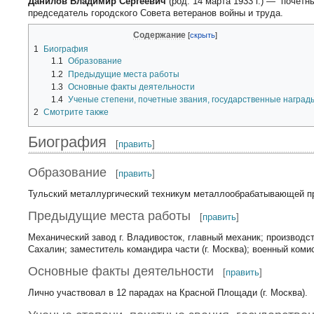
Данилов Владимир Сергеевич
(род. 14 марта 1933 г.) — “почет
председатель городского Совета ветеранов войны и труда.
Содержание
1
Биография
1.1
Образование
1.2
Предыдущие места работы
1.3
Основные факты деятельности
1.4
Ученые степени, почетные звания, государственные наград
2
Смотрите также
Биография
[
править
]
Образование
[
править
]
Тульский металлургический техникум металлообрабатывающей пр
Предыдущие места работы
[
править
]
Механический завод г. Владивосток, главный механик; производс
Сахалин; заместитель командира части (г. Москва); военный комис
Основные факты деятельности
[
править
]
Лично участвовал в 12 парадах на Красной Площади (г. Москва).