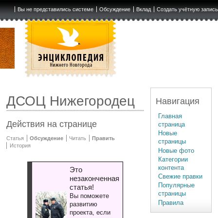
Вы не представились системе
Обсуждение
Вклад
Создать учётную запис
ДСОЦ Нижегородец
Навигация
Главная
Действия на странице
страница
Новые
Статья
Обсуждение
Читать
Править
страницы
История
Новые фото
Категории
контента
Это
Свежие правки
незаконченная
Популярные
статья!
страницы
Вы поможете
Правила
развитию
проекта, если