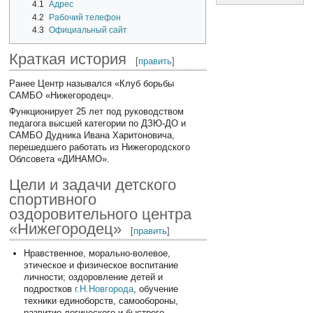
4.1
Адрес
4.2
Рабочий телефон
4.3
Официальный сайт
Краткая история
[
править
]
Ранее Центр назывался «Клуб борьбы
САМБО «Нижегородец».
Функционирует 25 лет под руководством
педагога высшей категории по ДЗЮ-ДО и
САМБО Дудника Ивана Харитоновича,
перешедшего работать из Нижегородского
Облсовета «ДИНАМО».
Цели и задачи детского
спортивного
оздоровительного центра
«Нижегородец»
[
править
]
Нравственное, морально-волевое,
этическое и физическое воспитание
личности; оздоровление детей и
подростков
г.Н.Новгорода
, обучение
техники единоборств, самообороны,
развитие логического и быстрого