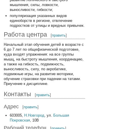
мышления, силы, ловкости,
выносливости, гибкости;
популяризация указанных видов
единоборств в регионе, отвлечение
подростков от улицы и вредных привычек.
Работа центра
[
править
]
Начальный этап обучения детей в возрасте с
6 до 7 лет по общефизической подготовке,
куда входят упражнения: на все группы
мышц, на быстроту мышления, координацию,
а также на гибкость, подвижность,
выносливость, силу, по акробатике,
подвижные игры, на развитие моторики,
обучение страховки при падении на татами.
Приучение к дисциплине.
Контакты
[
править
]
Адрес
[
править
]
603005,
Н.Новгород
, ул.
Большая
Покровская
, 10В
Рабочий телефон
[
править
]