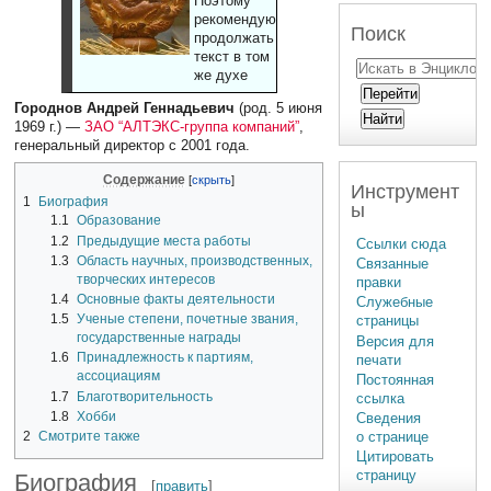
Поэтому
рекомендуют
Поиск
продолжать
текст в том
же духе
Городнов Андрей Геннадьевич
(род. 5 июня
1969 г.) —
ЗАО “АЛТЭКС-группа компаний”
,
генеральный директор с 2001 года.
Содержание
Инструмент
1
Биография
ы
1.1
Образование
1.2
Предыдущие места работы
Ссылки сюда
1.3
Область научных, производственных,
Связанные
творческих интересов
правки
1.4
Основные факты деятельности
Служебные
1.5
Ученые степени, почетные звания,
страницы
государственные награды
Версия для
1.6
Принадлежность к партиям,
печати
ассоциациям
Постоянная
1.7
Благотворительность
ссылка
1.8
Хобби
Сведения
2
Смотрите также
о странице
Цитировать
страницу
Биография
[
править
]