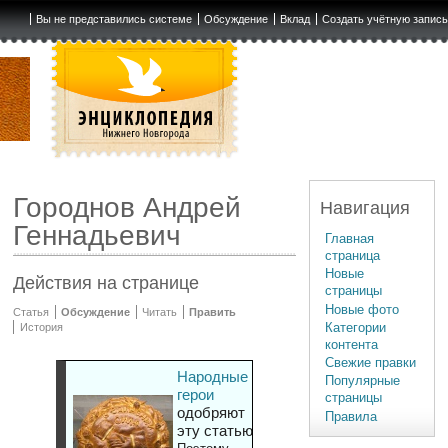
Вы не представились системе
Обсуждение
Вклад
Создать учётную запис
Городнов Андрей
Навигация
Геннадьевич
Главная
страница
Новые
Действия на странице
страницы
Новые фото
Статья
Обсуждение
Читать
Править
Категории
История
контента
Свежие правки
Народные
Популярные
герои
страницы
одобряют
Правила
эту статью