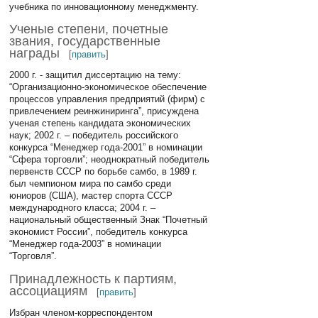
учебника по инновационному менеджменту.
Ученые степени, почетные
звания, государственные
награды
[
править
]
2000 г. - защитил диссертацию на тему:
“Организационно-экономическое обеспечение
процессов управления предприятий (фирм) с
привлечением реинжиниринга”, присуждена
ученая степень кандидата экономических
наук; 2002 г. – победитель российского
конкурса “Менеджер года-2001” в номинации
“Сфера торговли”; неоднократный победитель
первенств СССР по борьбе самбо, в 1989 г.
был чемпионом мира по самбо среди
юниоров (США), мастер спорта СССР
международного класса; 2004 г. –
национальный общественный Знак “Почетный
экономист России”, победитель конкурса
“Менеджер года-2003” в номинации
“Торговля”.
Принадлежность к партиям,
ассоциациям
[
править
]
Избран членом-корреспондентом