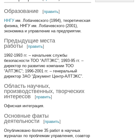
Образование
[
править
]
ННГУ
им. Лобачевского (1994), теоретическая
физика, ННГУ им. Лобачевского (2001),
экономика и управление на предприятии.
Предыдущие места
работы
[
править
]
1992-1993 гг. – начальник службы
безопасности ТОО “АЛТЭКС”; 1993-95 гг. –
директор по развитию компании ТОО
“АЛТЭКС”; 1996-2001 гг. – генеральный
директор ЗАО “Документ Центр-АЛТЭКС”.
Область научных,
производственных, творческих
интересов
[
править
]
Офисная интеграция.
Основные факты
деятельности
[
править
]
Опубликовано более 35 работ в научных
журналах по проблемам управления, соавтор