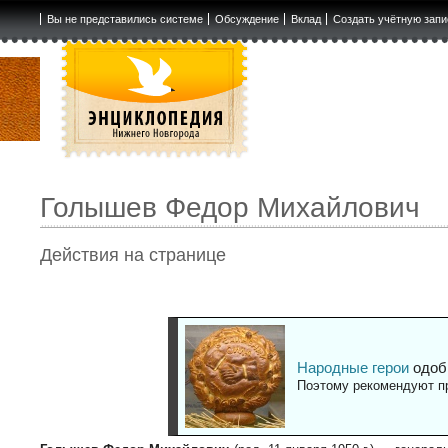
Вы не представились системе
Обсуждение
Вклад
Создать учётную запи
Голышев Федор Михайлович
Действия на странице
Народные герои
одоб
Поэтому рекомендуют пр