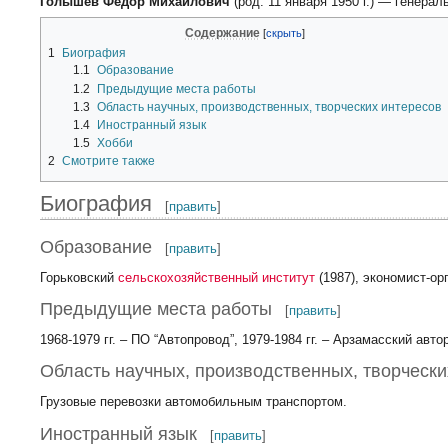
Голышев Федор Михайлович
(род. 11 января 1950 г.) — генера
Содержание
1
Биография
1.1
Образование
1.2
Предыдущие места работы
1.3
Область научных, производственных, творческих интересов
1.4
Иностранный язык
1.5
Хобби
2
Смотрите также
Биография
[
править
]
Образование
[
править
]
Горьковский
сельскохозяйственный институт
(1987), экономист-ор
Предыдущие места работы
[
править
]
1968-1979 гг. – ПО “Автопровод”, 1979-1984 гг. – Арзамасский ав
Область научных, производственных, творчески
Грузовые перевозки автомобильным транспортом.
Иностранный язык
[
править
]