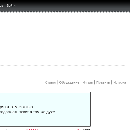
сь
Войти
Статья
Обсуждение
Читать
Править
История
ряют эту статью
одолжать текст в том же духе