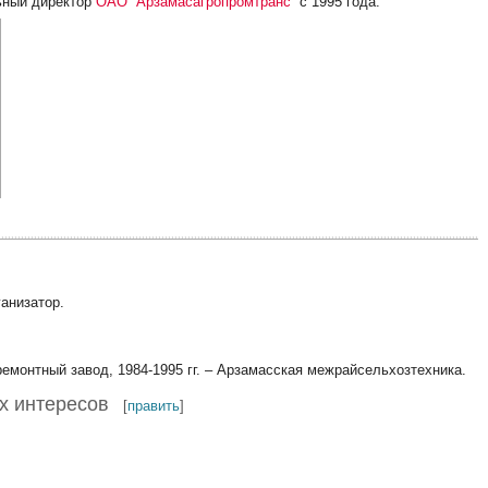
льный директор
ОАО “Арзамасагропромтранс”
с 1995 года.
ганизатор.
торемонтный завод, 1984-1995 гг. – Арзамасская межрайсельхозтехника.
х интересов
[
править
]