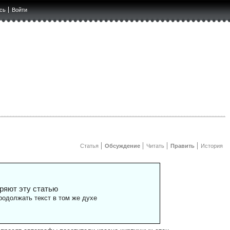
сь
Войти
Статья
Обсуждение
Читать
Править
История
ряют эту статью
одолжать текст в том же духе