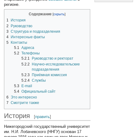
регионе.
Содержание
1
История
2
Руководство
3
Структура и подразделения
4
Интересные факты
5
Контакты
5.1
Адреса
5.2
Телефоны
5.2.1
Руководство и ректорат
5.2.2
Научно-исследовательские
подразделения
5.2.3
Приёмная комиссия
5.2.4
Службы
5.3
Е-mail
5.4
Официальный сайт
6
Это интересно
7
Смотрите также
История
[
править
]
Нижегородский государственный университет
им. Н.И. Лобачевского (ННГУ) основан 17
января 1916 года как один из трех Народных