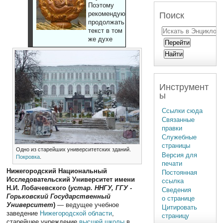
Поэтому
рекомендуют
Поиск
продолжать
текст в том
же духе
Инструмент
ы
Ссылки сюда
Связанные
правки
Служебные
страницы
Одно из старейших университетских зданий.
Версия для
Покровка
.
печати
Нижегородский Национальный
Постоянная
Исследовательский Университет имени
ссылка
Н.И. Лобачевского (
устар. ННГУ, ГГУ -
Сведения
Горьковский Государственный
о странице
Университет
)
— ведущее учебное
Цитировать
заведение
Нижегородской области
,
страницу
старейшее учреждение
высшей школы
в