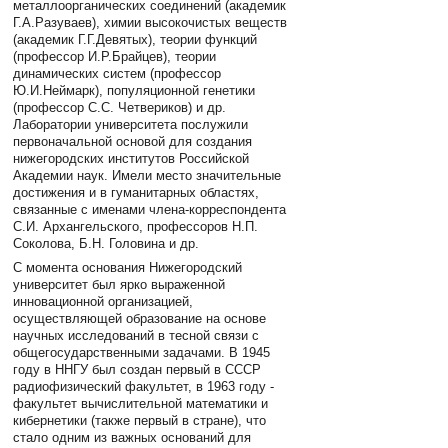
металлоорганических соединений (академик
Г.А.Разуваев), химии высокочистых веществ
(академик Г.Г.Девятых), теории функций
(профессор И.Р.Брайцев), теории
динамических систем (профессор
Ю.И.Неймарк), популяционной генетики
(профессор С.С. Четвериков) и др.
Лаборатории университета послужили
первоначальной основой для создания
нижегородских институтов Российской
Академии наук. Имели место значительные
достижения и в гуманитарных областях,
связанные с именами члена-корреспондента
С.И. Архангельского, профессоров Н.П.
Соколова, Б.Н. Головина и др.
С момента основания Нижегородский
университет был ярко выраженной
инновационной организацией,
осуществляющей образование на основе
научных исследований в тесной связи с
общегосударственными задачами. В 1945
году в ННГУ был создан первый в СССР
радиофизический факультет, в 1963 году -
факультет вычислительной математики и
кибернетики (также первый в стране), что
стало одним из важных оснований для