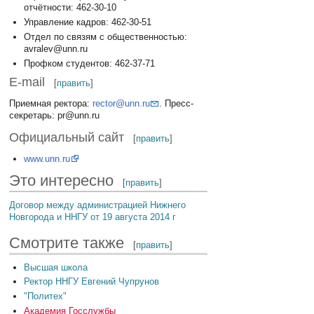
отчётности: 462-30-10
Управление кадров: 462-30-51
Отдел по связям с общественностью:
avralev@unn.ru
Профком студентов: 462-37-71
Е-mail
[
править
]
Приемная ректора:
rector@unn.ru
. Пресс-
секретарь: pr@unn.ru
Официальный сайт
[
править
]
www.unn.ru
Это интересно
[
править
]
Договор между администрацией Нижнего
Новгорода и ННГУ от 19 августа 2014 г
Смотрите также
[
править
]
Высшая школа
Ректор ННГУ Евгений Чупрунов
"Политех"
Академия Госслужбы