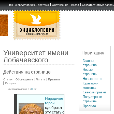
Вы не представились системе
Обсуждение
Вклад
Создать учётную запис
Университет имени
Навигация
Лобачевского
Главная
страница
Новые
Действия на странице
страницы
Новые фото
Статья
Обсуждение
Читать
Править
Категории
История
контента
(перенаправлено с «
ГГУ
»)
Свежие правки
Популярные
Народные
страницы
герои
Правила
одобряют
эту статью