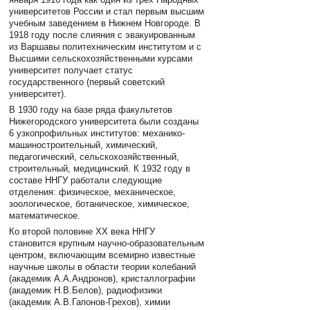
университетов России и стал первым высшим
учебным заведением в Нижнем Новгороде. В
1918 году после слияния с эвакуированным
из Варшавы политехническим институтом и с
Высшими сельскохозяйственными курсами
университет получает статус
государственного (первый советский
университет).
В 1930 году на базе ряда факультетов
Нижегородского университета были созданы
6 узкопрофильных институтов: механико-
машиностроительный, химический,
педагогический, сельскохозяйственный,
строительный, медицинский. К 1932 году в
составе ННГУ работали следующие
отделения: физическое, механическое,
зоологическое, ботаническое, химическое,
математическое.
Ко второй половине XX века ННГУ
становится крупным научно-образовательным
центром, включающим всемирно известные
научные школы в области теории колебаний
(академик А.А.Андронов), кристаллографии
(академик Н.В.Белов), радиофизики
(академик А.В.Гапонов-Грехов), химии