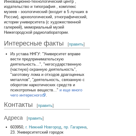
Инновационно-технологический центр ,
издательство и типография , комплекс
музеев - зоологический (входит в 5 лучших в
России), археологический, этнографический,
истории университета (с художественной
галереей), мемориальный музей
Нижегородской радиолаборатории.
Интересные факты
[
править
]
Из устава ННГУ: "Университет вправе
вести предпринимательскую
деятельность...", "негосударственную
(частную) охранную деятельность",
"заготовку лома и отходов драгоценных
металлов", "деятельность, связанную с
оборотом наркотических средств и
психотропных веществ..."
и еще много
чего интересного
.
Контакты
[
править
]
Адреса
[
править
]
603950,
г. Нижний Новгород
,
пр. Гагарина
,
23. Университетский городок