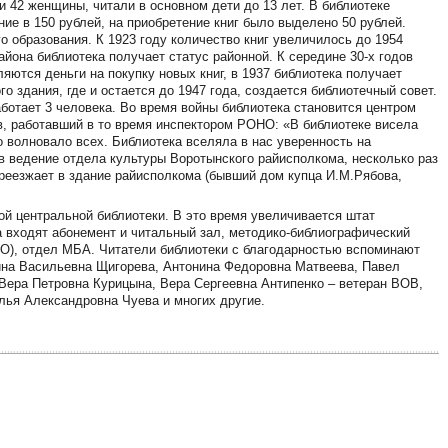
и 42 женщины, читали в основном дети до 13 лет. В библиотеке
ие в 150 рублей, на приобретение книг было выделено 50 рублей.
 образования. К 1923 году количество книг увеличилось до 1954
айона библиотека получает статус районной. К середине 30-х годов
яются деньги на покупку новых книг, в 1937 библиотека получает
о здания, где и остается до 1947 года, создается библиотечный совет.
 работает 3 человека. Во время войны библиотека становится центром
в, работавший в то время инспектором РОНО: «В библиотеке висела
 волновало всех. Библиотека вселяла в нас уверенность на
в ведение отдела культуры Воротынского райисполкома, несколько раз
ереезжает в здание райисполкома (бывший дом купца И.М.Рябова,
кой центральной библиотеки. В это время увеличивается штат
а входят абонемент и читальный зал, методико-библиографический
иО), отдел МБА. Читатели библиотеки с благодарностью вспоминают
нина Васильевна Щигорева, Антонина Федоровна Матвеева, Павел
Вера Петровна Курицына, Вера Сергеевна Антипенко – ветеран ВОВ,
лья Александровна Чуева и многих другие.