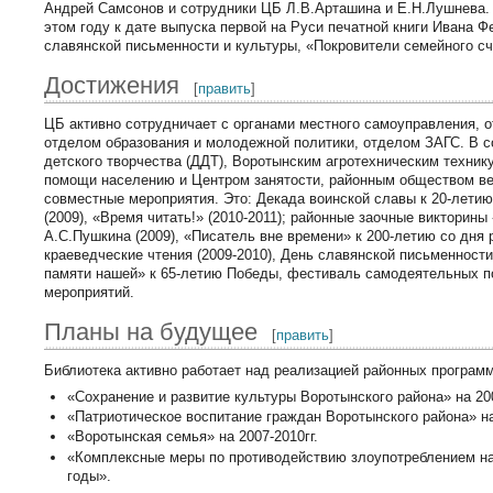
Андрей Самсонов и сотрудники ЦБ Л.В.Арташина и Е.Н.Лушнева. 
этом году к дате выпуска первой на Руси печатной книги Ивана 
славянской письменности и культуры, «Покровители семейного сч
Достижения
[
править
]
ЦБ активно сотрудничает с органами местного самоуправления, 
отделом образования и молодежной политики, отделом ЗАГС. В с
детского творчества (ДДТ), Воротынским агротехническим техни
помощи населению и Центром занятости, районным обществом ве
совместные мероприятия. Это: Декада воинской славы к 20-летию
(2009), «Время читать!» (2010-2011); районные заочные викторин
А.С.Пушкина (2009), «Писатель вне времени» к 200-летию со дня 
краеведческие чтения (2009-2010), День славянской письменности
памяти нашей» к 65-летию Победы, фестиваль самодеятельных по
мероприятий.
Планы на будущее
[
править
]
Библиотека активно работает над реализацией районных программ
«Сохранение и развитие культуры Воротынского района» на 200
«Патриотическое воспитание граждан Воротынского района» на 
«Воротынская семья» на 2007-2010гг.
«Комплексные меры по противодействию злоупотреблением нар
годы».