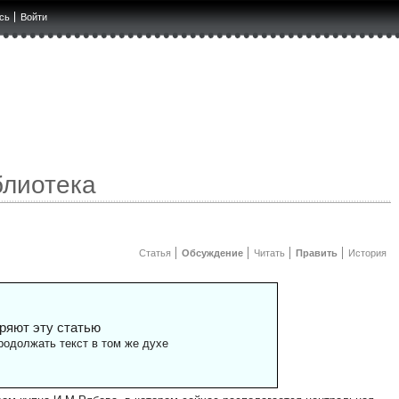
сь
Войти
блиотека
Статья
Обсуждение
Читать
Править
История
ряют эту статью
одолжать текст в том же духе