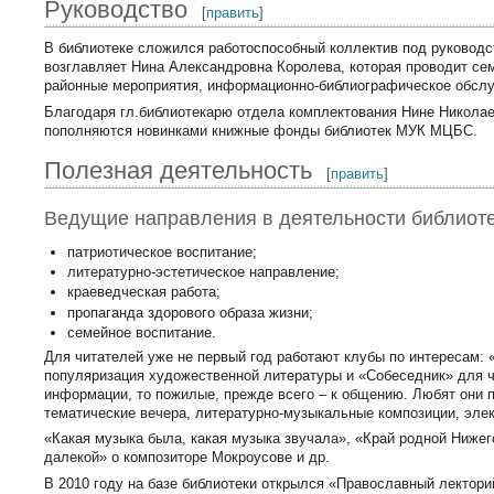
Руководство
[
править
]
В библиотеке сложился работоспособный коллектив под руковод
возглавляет Нина Александровна Королева, которая проводит се
районные мероприятия, информационно-библиографическое обслу
Благодаря гл.библиотекарю отдела комплектования Нине Никола
пополняются новинками книжные фонды библиотек МУК МЦБС.
Полезная деятельность
[
править
]
Ведущие направления в деятельности библиот
патриотическое воспитание;
литературно-эстетическое направление;
краеведческая работа;
пропаганда здорового образа жизни;
семейное воспитание.
Для читателей уже не первый год работают клубы по интересам: 
популяризация художественной литературы и «Собеседник» для ч
информации, то пожилые, прежде всего – к общению. Любят они п
тематические вечера, литературно-музыкальные композиции, элек
«Какая музыка была, какая музыка звучала», «Край родной Нижег
далекой» о композиторе Мокроусове и др.
В 2010 году на базе библиотеки открылся «Православный лектори