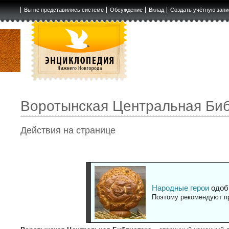
Вы не представились системе
Обсуждение
Вклад
Создать учётную запи
Воротынская Центральная Би
Действия на странице
Народные герои
одоб
Поэтому рекомендуют пр