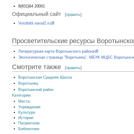
8(831)64 20001
Официальный сайт
[
править
]
Vorotbibl.narod2.ru
Просветительские ресурсы Воротынско
Литературная карта Воротынского района
Экологическая страница "Воротынец". МБУК МЦБС Воротынско
Смотрите также
[
править
]
Воротынская Средняя Школа
Воротынец
Воротынский район
Категории
:
Места
Учреждения
Культура
Истории
Патриотизм
Библиотеки