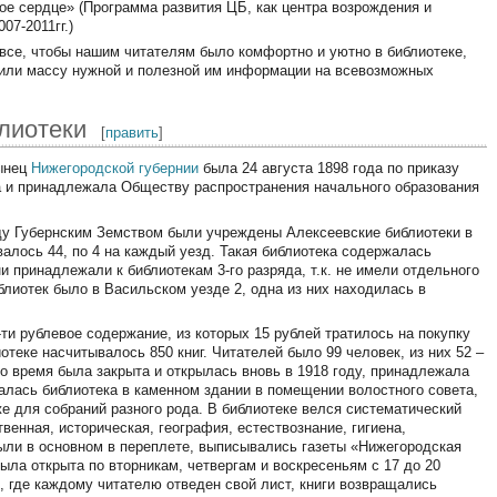
ое сердце» (Программа развития ЦБ, как центра возрождения и
07-2011гг.)
все, чтобы нашим читателям было комфортно и уютно в библиотеке,
учили массу нужной и полезной им информации на всевозможных
лиотеки
[
править
]
тынец
Нижегородской губернии
была 24 августа 1898 года по приказу
 и принадлежала Обществу распространения начального образования
ду Губернским Земством были учреждены Алексеевские библиотеки в
алось 44, по 4 на каждый уезд. Такая библиотека содержалась
и принадлежали к библиотекам 3-го разряда, т.к. не имели отдельного
лиотек было в Васильском уезде 2, одна из них находилась в
ти рублевое содержание, из которых 15 рублей тратилось на покупку
лиотеке насчитывалось 850 книг. Читателей было 99 человек, из них 52 –
о время была закрыта и открылась вновь в 1918 году, принадлежала
лась библиотека в каменном здании в помещении волостного совета,
е для собраний разного рода. В библиотеке велся систематический
венная, историческая, география, естествознание, гигиена,
были в основном в переплете, выписывались газеты «Нижегородская
ыла открыта по вторникам, четвергам и воскресеньям с 17 до 20
и, где каждому читателю отведен свой лист, книги возвращались