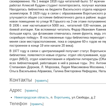
своевременно. На 1 января 1918 года читателей было: 57 мужчин 
работал Алексей Кудрин студент политпросвета, получал жалован
Находилась библиотека на бюджете Васильского отдела народного
экземпляров. В 1929 году в связи с образованием Воротынского р
улучшается общее состояние библиотечного дела в районе: выдел
новое помещение по улице М.Горького на 2-ом этаже полукаменног
В 1936 г. книг насчитывается 5000 экз., читателей -530 человек,
боевой агитации. Как вспоминал читатель Федор Иванович Камне
большая карта, где флажками отмечалась линия фронта, ведь это
скорейшую победу». В послевоенные годы библиотека переходит 
меняя свое месторасположение, пока в середине 60-х годов не п
построенное в конце 19 или начале 20 века).
В 1977 году в связи с централизацией получает статус Воротынс
библиотеки, появляются новые отделы: отдел обслуживания, куд
отдел (МБО), отдел комплектования и обработки литературы (ОК
всех библиотекарей, работавших в ней в разные годы. Это: Анто
Степанович Доронов, Л. Морозова, Лидия Максимовна Москвина, 
Ольга Васильевна Абрамова, Галина Викторовна Нефедова, Ната
Контакты
[
править
]
Адрес
[
править
]
Нижегородская область
, п.
Воротынец
, ул.Свободы, д.2
Телефон
[
править
]