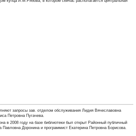
ом купца И.М.Рябова, в котором сейчас располагается центральная
лняют запросы зав. отделом обслуживания Лидия Вячеславовна
иса Петровна Пугачева.
на в 2008 году на базе библиотеки был открыт Районный публичный
а Павловна Доронина и программист Екатерина Петровна Борисова.