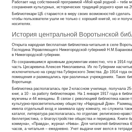
Работает над собственной программой «Мой край родной – тебе м
сохранения культурных, исторических традиций родного края на 20
Библиотекари ЦБ стараются в меру своих возможностей сделать 
чтобы пользователи ушли не только с хорошей книгой, но и пол
носителях.
История центральной Воротынской биб
Открыта народная бесплатная библиотека-читальня в селе Воро
Господина Управляющего Нижегородской губернией Н.М.Баранова
в Нижегородской губернии.
По сохранившимся архивным документам известно, что в 1914 го
часть Цесаревича Алексея Николаевича. Их по Губернии насчитыв
исключительно на средства Губернского Земства. До 1914 года он
помещения и размещались при различных учреждениях. Таких биб
Воротынце.
Библиотека располагалась при 2-классном училище, получала 25-
книг, а 10 - за работу библиотекарю. На 1 января 1917 года в биб
мужчины и 44 женщины. В связи с революцией библиотека какое-т
культурно-просветительному обществу «Народный Дом». Размеща
имела отдельный вход и занимала одну комнату, но служила такж
каталог, литература располагалась по отделам: религиозно-нравст
беллетристика, о благоустройстве общества и периодика. Книги 
коммуна», «Правда», журнал «Нива». Для читателей библиотека б
часов, а читальня – ежедневно. Учет выдачи книг велся в тетрад