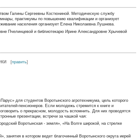
ством Галины Сергеевны Костюниной. Методическую службу
минары, практикумы по повышению квалификации и организует
живание населения организует Елена Николаевна Лушнева.
евне Пчелинцевой и библиотекарю Ирине Александровне Хрычевой
еки
[
править
]
«Парус» для студентов Воротынского агротехникума, цель которого
итателей-пенсионеров. Если молодежь стремится к книге и
оговорить о прекрасном, молодость вспомнить. Для них проводятся
тронные презентации, встречи за чашкой чая:
ородский Воротынская - земля», «На Волге широкой, на стрелке
й», занятия в котором ведет благочинный Воротынского округа иерей