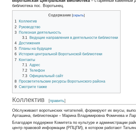
Воротынская Центральная Библиотека
– старинный каменный д
библиотека пос. Воротынец.
Содержание
1
Коллектив
2
Руководство
3
Полезная деятельность
3.1
Ведущие направления в деятельности библиотеки
4
Достижения
5
Планы на будущее
6
История центральной Воротынской библиотеки
7
Контакты
7.1
Адрес
7.2
Телефон
7.3
Официальный сайт
8
Просветительские ресурсы Воротынского района
9
Смотрите также
Коллектив
[
править
]
Обслуживают воротынских читателей, формируют их вкусы, выпо
Арташина, библиотекари – Марина Владимировна Фомичева и Лар
Благодаря поддержке Комитета по культуре и администрации райо
центр правовой информации (РПЦПИ), в котором работают Татьян