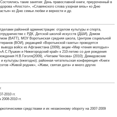
Состоялись такие занятия: День православной книги, приуроченный в
Федорова «Апостол», «Славянского слова узорная вязь» ко Дню
астья» ко Дню семьи любви и верности и др.
отделами районной администрации: отделом культуры и спорта,
отрудничестве с РДК, Детской школой искусств (ДШИ), Домом
кумом (ВАТТ), МОУ Воротынская средняя школа, Центром социальной
теранов (ВОИ), редакцией «Воротынской газеты» проводятся
 вывода войск из Афганистана (2009); акции «Мир чтения молодых»
ы «А.С.Пушкин и Нижегородский край» к 210-летию со дня рождения
рождения Н.В.Гоголя(2009), «Читаем Чехова» (2010); Демидовские
 и культуры (ежегодно); районная читательская конференция «Книги
этов «Живой родник», «Живи, святая дата» и много других
:
7-2010 гг.
2008-2010 гг.
котическими средствами и их незаконному обороту на 2007-2009