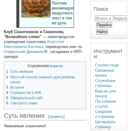
Поэтому
рекомендуют
Поиск
продолжать
текст в том
же духе
Клуб Сказочников и Сказочниц
"Волшебное слово"
— нижегородское
учреждение сказочника
Анатолия
Николаевича Баляева
, переводчика книг по
Инструмент
Спиральной Динамике
, сисадмина и НЛП-
ы
тренера.
Ссылки сюда
Содержание
Связанные
1
Суть явления
правки
2
Простой способ сочинить для ребёнка
Служебные
сказку
страницы
3
Встречи
Версия для
4
Сообщество в ЖЖ
печати
5
Официальный сайт
Постоянная
6
Смотрите также
ссылка
Сведения
Суть явления
[
править
]
о странице
Цитировать
Уважаемые сказочники!
страницу