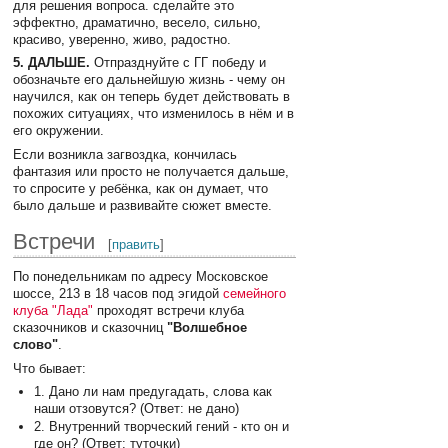
для решения вопроса. сделайте это
эффектно, драматично, весело, сильно,
красиво, уверенно, живо, радостно.
5. ДАЛЬШЕ.
Отпразднуйте с ГГ победу и
обозначьте его дальнейшую жизнь - чему он
научился, как он теперь будет действовать в
похожих ситуациях, что изменилось в нём и в
его окружении.
Если возникла загвоздка, кончилась
фантазия или просто не получается дальше,
то спросите у ребёнка, как он думает, что
было дальше и развивайте сюжет вместе.
Встречи
[
править
]
По понедельникам по адресу Московское
шоссе, 213 в 18 часов под эгидой
семейного
клуба "Лада"
проходят встречи клуба
сказочников и сказочниц
"Волшебное
слово"
.
Что бывает:
1. Дано ли нам предугадать, слова как
наши отзовутся? (Ответ: не дано)
2. Внутренний творческий гений - кто он и
где он? (Ответ: туточки)