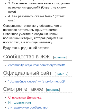
3. Основные сказочные вехи - что делает
историю интересной? (Ответ: не скажу
пока)
4. Как разрешить сказке быть? (Ответ:
опа!)
Совершенно точно могу обещать, что в
процессе встречи вы примете самое
живейшее участие в создании новой
волшебной истории, которая родится не
просто так, а в помощь человеку.
Буду очень рад нашей встрече.
Сообщество в ЖЖ
[
править
]
community.livejournal.com/storyforme
Официальный сайт
[
править
]
"Волшебное слово" — Storyforme.ru
Смотрите также
[
править
]
Спиральная Динамика
Интеллигенизм
Литературное сообщество