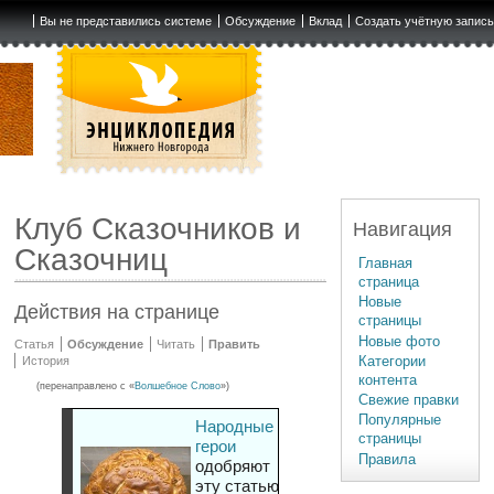
Вы не представились системе
Обсуждение
Вклад
Создать учётную запис
Клуб Сказочников и
Навигация
Сказочниц
Главная
страница
Новые
Действия на странице
страницы
Новые фото
Статья
Обсуждение
Читать
Править
Категории
История
контента
(перенаправлено с «
Волшебное Слово
»)
Свежие правки
Популярные
Народные
страницы
герои
Правила
одобряют
эту статью