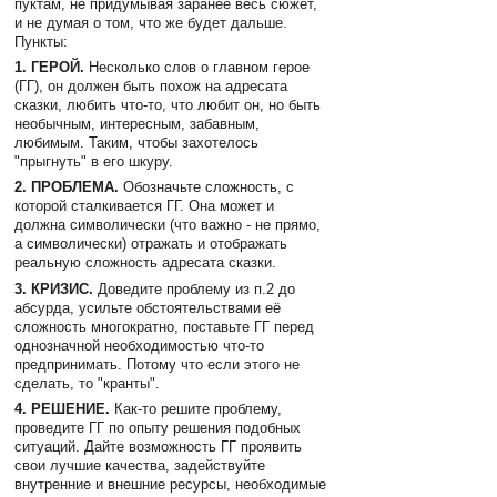
пуктам, не придумывая заранее весь сюжет,
и не думая о том, что же будет дальше.
Пункты:
1. ГЕРОЙ.
Несколько слов о главном герое
(ГГ), он должен быть похож на адресата
сказки, любить что-то, что любит он, но быть
необычным, интересным, забавным,
любимым. Таким, чтобы захотелось
"прыгнуть" в его шкуру.
2. ПРОБЛЕМА.
Обозначьте сложность, с
которой сталкивается ГГ. Она может и
должна символически (что важно - не прямо,
а символически) отражать и отображать
реальную сложность адресата сказки.
3. КРИЗИС.
Доведите проблему из п.2 до
абсурда, усильте обстоятельствами её
сложность многократно, поставьте ГГ перед
однозначной необходимостью что-то
предпринимать. Потому что если этого не
сделать, то "кранты".
4. РЕШЕНИЕ.
Как-то решите проблему,
проведите ГГ по опыту решения подобных
ситуаций. Дайте возможность ГГ проявить
свои лучшие качества, задействуйте
внутренние и внешние ресурсы, необходимые