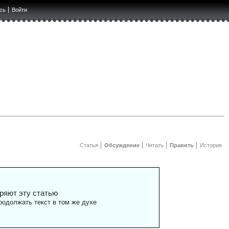
сь
Войти
Статья
Обсуждение
Читать
Править
История
ряют эту статью
одолжать текст в том же духе