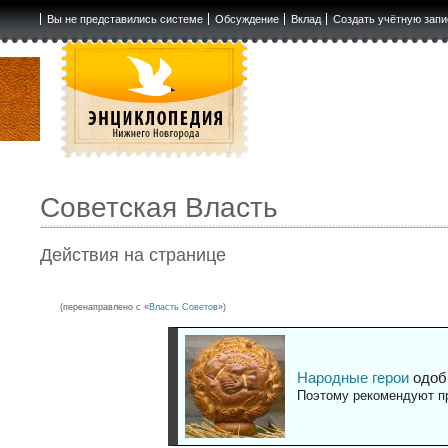
Вы не представились системе
Обсуждение
Вклад
Создать учётную запи
Советская Власть
Действия на странице
(перенаправлено с «
Власть Советов
»)
Народные герои
одоб
Поэтому рекомендуют пр