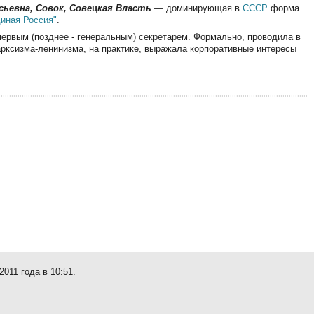
сьевна, Совок, Сове
ц
кая Власть
— доминирующая в
СССР
форма
иная Россия"
.
первым (позднее - генеральным) секретарем. Формально, проводила в
арксизма-ленинизма, на практике, выражала корпоративные интересы
011 года в 10:51.