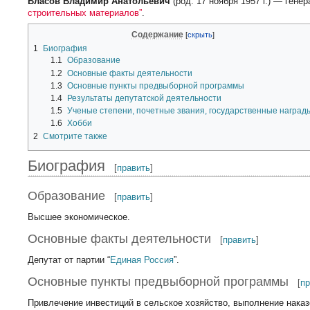
Власов Владимир Анатольевич
(род. 17 ноября 1957 г.) — ген
строительных материалов”
.
Содержание
1
Биография
1.1
Образование
1.2
Основные факты деятельности
1.3
Основные пункты предвыборной программы
1.4
Результаты депутатской деятельности
1.5
Ученые степени, почетные звания, государственные наград
1.6
Хобби
2
Смотрите также
Биография
[
править
]
Образование
[
править
]
Высшее экономическое.
Основные факты деятельности
[
править
]
Депутат от партии “
Единая Россия
”.
Основные пункты предвыборной программы
[
п
Привлечение инвестиций в сельское хозяйство, выполнение наказ