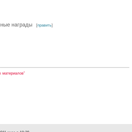
нные награды
[
править
]
х материалов”