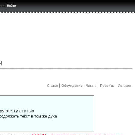
сь
Войти
ч
Статья
Обсуждение
Читать
Править
История
ряют эту статью
одолжать текст в том же духе