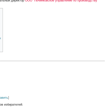
еральный директор
ООО “Починковское управление по производству
ы
равить
]
ов избирателей.