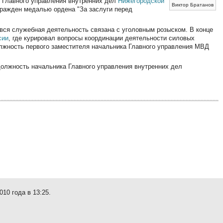
к Главного управления внутренних дел
Нижегородской
Виктор Братанов
гражден медалью ордена "За заслуги перед
и вся служебная деятельность связана с уголовным розыском. В конце
сии
, где курировал вопросы координации деятельности силовых
должность первого заместителя начальника Главного управления МВД
олжность начальника Главного управления внутренних дел
10 года в 13:25.