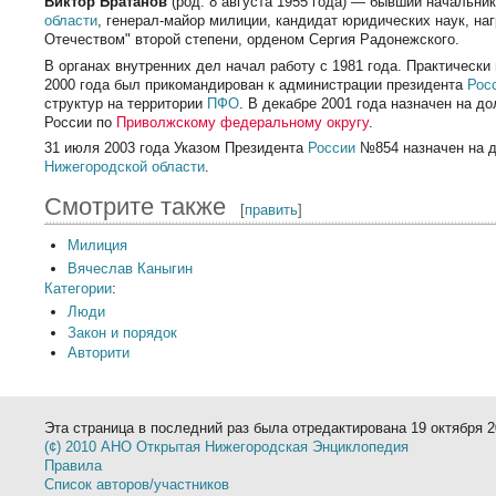
Виктор Братанов
(род. 8 августа 1955 года) — бывший начальни
области
, генерал-майор милиции, кандидат юридических наук, на
Отечеством" второй степени, орденом Сергия Радонежского.
В органах внутренних дел начал работу с 1981 года. Практическ
2000 года был прикомандирован к администрации президента
Рос
структур на территории
ПФО
. В декабре 2001 года назначен на 
России по
Приволжскому федеральному округу
.
31 июля 2003 года Указом Президента
России
№854 назначен на д
Нижегородской области
.
Смотрите также
[
править
]
Милиция
Вячеслав Каныгин
Категории
:
Люди
Закон и порядок
Авторити
Эта страница в последний раз была отредактирована 19 октября 20
(¢) 2010 АНО Открытая Нижегородская Энциклопедия
Правила
Список авторов/участников