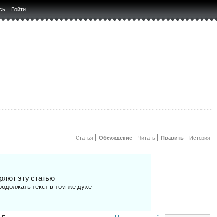
сь
Войти
Статья
Обсуждение
Читать
Править
История
ряют эту статью
одолжать текст в том же духе