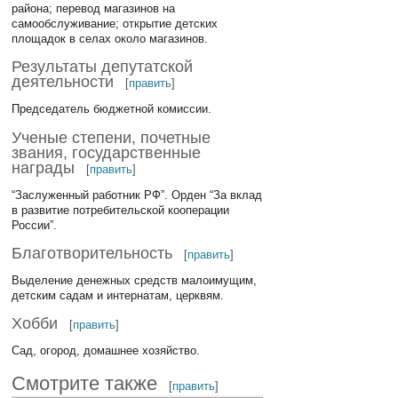
района; перевод магазинов на
самообслуживание; открытие детских
площадок в селах около магазинов.
Результаты депутатской
деятельности
[
править
]
Председатель бюджетной комиссии.
Ученые степени, почетные
звания, государственные
награды
[
править
]
“Заслуженный работник РФ”. Орден “За вклад
в развитие потребительской кооперации
России”.
Благотворительность
[
править
]
Выделение денежных средств малоимущим,
детским садам и интернатам, церквям.
Хобби
[
править
]
Сад, огород, домашнее хозяйство.
Смотрите также
[
править
]