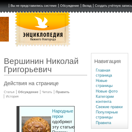
Вы не представились системе
Обсуждение
Вклад
Создать учётную запис
Вершинин Николай
Навигация
Григорьевич
Главная
страница
Новые
Действия на странице
страницы
Новые фото
Статья
Обсуждение
Читать
Править
Категории
История
контента
Свежие правки
Народные
Популярные
герои
страницы
одобряют
Правила
эту статью