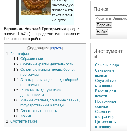
Поэтому
рекомендуют
Поиск
продолжать
текст в том
же духе
Вершинин Николай Григорьевич
(род. 7
апреля 1942 г.) — председатель правления
Починковского райпо.
Содержание
Инструмент
1
Биография
ы
1.1
Образование
1.2
Основные факты деятельности
Ссылки сюда
1.3
Основные пункты предвыборной
Связанные
программы
правки
1.4
Этапы реализации предвыборной
Служебные
программы
страницы
1.5
Результаты депутатской
Версия для
деятельности
печати
1.6
Ученые степени, почетные звания,
Постоянная
государственные награды
ссылка
1.7
Благотворительность
Сведения
1.8
Хобби
о странице
2
Смотрите также
Цитировать
страницу