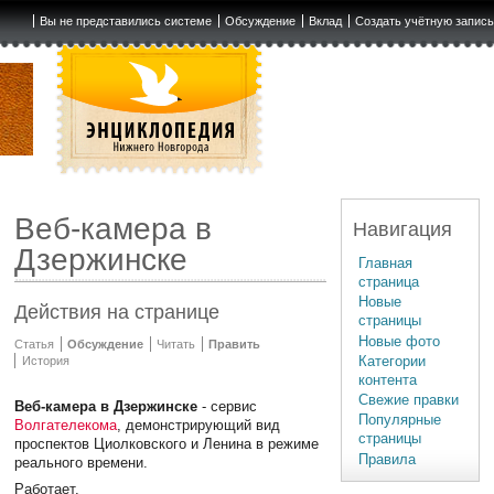
Вы не представились системе
Обсуждение
Вклад
Создать учётную запис
Веб-камера в
Навигация
Дзержинске
Главная
страница
Новые
Действия на странице
страницы
Новые фото
Статья
Обсуждение
Читать
Править
Категории
История
контента
Свежие правки
Веб-камера в Дзержинске
- сервис
Популярные
Волгателекома
, демонстрирующий вид
страницы
проспектов Циолковского и Ленина в режиме
Правила
реального времени.
Работает.