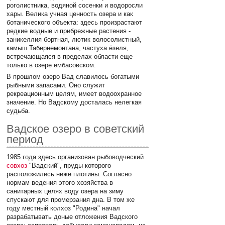
роголистника, водяной сосенки и водоросли
хары. Велика учная ценность озера и как
ботанического объекта: здесь произрастают
редкие водные и прибрежные растения -
заникеллия бортная, лютик волосолистный,
камыш Табернемонтана, частуха ёзеля,
встречающаяся в пределах области еще
только в озере ембасовском.
В прошлом озеро Вад славилось богатыми
рыбными запасами. Оно служит
рекреационным целям, имеет водоохранное
значение. Но Вадскому досталась нелегкая
судьба.
Вадское озеро в советский
период
1985 года здесь организован рыбоводческий
совхоз
"Вадский", пруды которого
расположились ниже плотины. Согласно
нормам ведения этого хозяйства в
санитарных целях воду озера на зиму
спускают для промерзания дна. В том же
году местный колхоз "Родина" начал
разрабатывать доные отложения Вадского