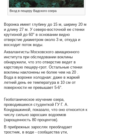
Вход в пещеру Вадского озера
Воронка имеет глубину до 15 м, ширину 20 м
и длину 27 м. У северо-восточной ее стенки
крутизной до 60° в основании видно
отверстие диаметром около 3 м, откуда и
восходит поток воды.
Аквалангисты Московского авиационного
института при обследовании воклины
обнаружили, что это отверстие ведет в
карстовую пещеру-грот. Остальные стенки
воклины наклонены не более чем на 20 .
Вода в воронке холодная: даже в жаркий
летний день ее температура в 10 см от
поверхности не превышает 5-6°.
Геоботаническое изучение озера,
проводившееся студенткой ГУ Г. А.
Кондрашкиной, показало, что оно относится к
числу cильно заросших водоемов
(зарощенность 80 процентов).
В прибрежных зарослях преобладает
тростник, в воде - сообщества ути,