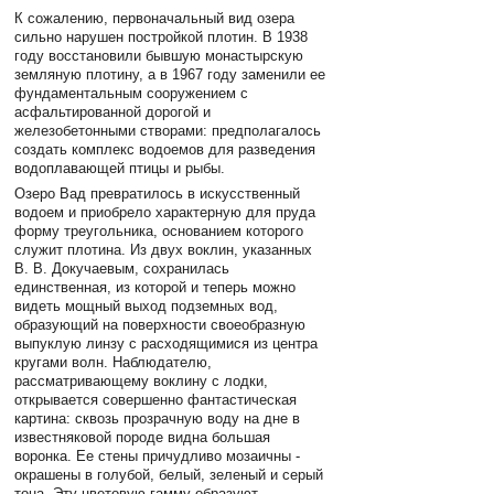
К сожалению, первоначальный вид озера
сильно нарушен постройкой плотин. В 1938
году восстановили бывшую монастырскую
земляную плотину, а в 1967 году заменили ее
фундаментальным сооружением с
асфальтированной дорогой и
железобетонными створами: предполагалось
создать комплекс водоемов для разведения
водоплавающей птицы и рыбы.
Озеро Вад превратилось в искусственный
водоем и приобрело характерную для пруда
форму треугольника, основанием которого
служит плотина. Из двух воклин, указанных
В. В. Докучаевым, сохранилась
единственная, из которой и теперь можно
видеть мощный выход подземных вод,
образующий на поверхности своеобразную
выпуклую линзу с расходящимися из центра
кругами волн. Наблюдателю,
рассматривающему воклину с лодки,
открывается совершенно фантастическая
картина: сквозь прозрачную воду на дне в
известняковой породе видна большая
воронка. Ее стены причудливо мозаичны -
окрашены в голубой, белый, зеленый и серый
тона. Эту цветовую гамму образуют