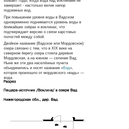
Бывают годы, когда вода над воклинами не
замерзает - настолько велик напор
подземных вод.
При повышении уровня воды в Вадском
одновременно поднимается уровень воды в
ближайших озёрах и воклинах, что
подтверждает версию о связи карстовых
полостей между собой.
Двойное название (Вадское или Мордовское)
озера связано с тем, что в XIX веке на
северном берегу озера стояла деревня
Мордовская, а на южном — селение Вад.
Ныне же эти два населённых пункта
объединились и носят название «
Вад
»,
которое произошло от мордовского «вадь» —
вода.