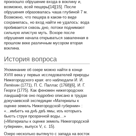
произошло обрушение входа в воклину и,
возможно, всей пещеры[14][15]. После
обрушения образовалась чаша глубиной 7 м.
Возможно, что пещера в каком-то виде
сохранилась, но вход найти не удалось: вода
пробивается сквозь дно, потоки поднимают
сильную илистую муть. Вскоре после
обрушения начала открываться заваленная в
прошлом веке различным мусором вторая
воклина.
История вопроса
Упоминание об озере можно найти в конце
XVIII века у первых исследователей природы
Нижегородского края: его наблюдали И. И.
Лепёхин (1771), П. С. Паллас (1768)[6], И. Г.
Георги (1775). Как феномен нижегородских
ландшафтов оно подробно описано в трудах
докучаевской экспедиции «Материалы к
оценке земель Нижегородской губернии» :
«…имѣетъ на днѣ двѣ ямы, изъ которыхъ
бьютъ струи прозрачной воды…»
(«Материалы к оценке земель Нижегородской
губернии», выпуск V, с. 15).
Озеро несколько вытянуто с запада на восток