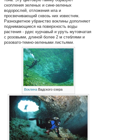
скопления зеленых и сине-зеленых
водорослей, отложения ила и
просвечивающий сквозь них известняк.
Разноцветное убранство воклины дополняют
поднимающиеся на поверхность воды
растения - рдес курчавый и уруть мутовчатая
с розовыми, длиной более 2 м стеблями и
розовато-темно-зелеными листьями.
Воклина
Вадского озера