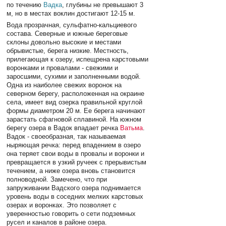
по течению
Вадка
, глубины не превышают 3
м, но в местах воклин достигают 12-15 м.
Вода прозрачная, сульфатно-кальциевого
состава. Северные и южные береговые
склоны довольно высокие и местами
обрывистые, берега низкие. Местность,
прилегающая к озеру, испещрена карстовыми
воронками и провалами - свежими и
заросшими, сухими и заполненными водой.
Одна из наиболее свежих воронок на
северном берегу, расположенная на окраине
села, имеет вид озерка правильной круглой
формы диаметром 20 м. Ее берега начинают
зарастать сфагновой сплавиной. На южном
берегу озера в Вадок впадает речка
Ватьма
.
Вадок - своеобразная, так называемая
ныряющая речка: перед впадением в озеро
она теряет свои воды в провалы и воронки и
превращается в узкий ручеек с прерывистым
течением, а ниже озера вновь становится
полноводной. Замечено, что при
запруживании Вадского озера поднимается
уровень воды в соседних мелких карстовых
озерах и воронках. Это позволяет с
уверенностью говорить о сети подземных
русел и каналов в районе озера.