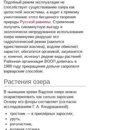
Подобный режим эксплуатации не
способствует существованию озера как
целостной экосистемы, а ведет к прямому
уничтожению этого бесценного творения
природы
Русской равнины
. Стремление
получить сиюминутную выгоду и
экологически непродуманное использование
озера неминуемо разрушат его
гидрологический режим (заилится
единственная воклина), водоем обмелеет,
зарастет, обогатится органикой, загрязнится,
и, конечно, исчезнут редкие виды растений.
Районная организация ВООП добилась в
1988 году прекращения добычи сапропеля
варварским способом.
Растения озера
В нынешнее время Вадское озеро можно
охарактеризовать как сильно заросшее.
Основу его флоры составляет (согласно
исследованиям Г. А. Кондрашкиной):
тростник — в приозёрных зарослях,
уруть,
роголистник,
водяная сосенка,