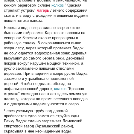
озера: сапропель добывали земснарядом, на
южном береговом склоне
колхоз
"Красная
стрелка" устроил
лагерь
летнего содержания
скота, и в воду с дождями и вешними водами
пошли потоки навоза.
Берега и воды озера сильно загрязняются
бытовыми отбросами. Карстовые воронки на
северном берегом склоне превращены в
районную свалку. В сохранившемся выше
озера лесу, через который протекает Вадок,
не соблюдается водоохранная зона: деревья
вырубают до самого берега реки, дерновый
покров вокруг нарушен мощной техникой, а
русло захламлено павшими стволами
деревьев. При впадении в озеро русло Вадка
заезжено и утрамбовано проложенной
дорогой. Чтобы не делать объезд по
асфальтированной дороге,
колхоз
"Красная
стрелка" ежегодно насыпает здесь земляную
плотину, которая во время весеннего паводка
и с дождевыми водами уносится в озеро.
Через узенькую трубу под дорогой
пробивается едва заметная струйка юды.
Речку Вадок сильно загрязняет Ломовский
спиртовой завод (Арзамасский район),
сбрасывая в нее неочищенные воды.