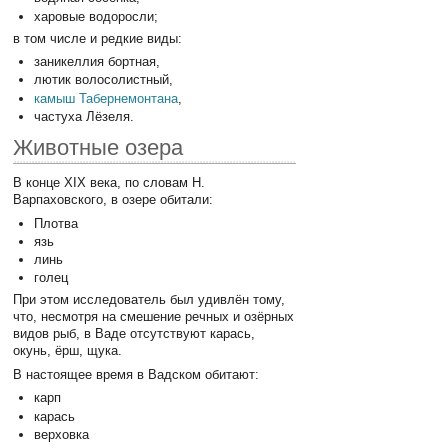
харовые водоросли;
в том числе и редкие виды:
заникеллия бортная,
лютик волосолистный,
камыш Табернемонтана
,
частуха Лёзеля.
Животные озера
В конце XIX века, по словам Н.
Варпаховского, в озере обитали:
Плотва
язь
линь
голец
При этом исследователь был удивлён тому,
что, несмотря на смешение речных и озёрных
видов рыб, в Ваде отсутствуют карась,
окунь, ёрш, щука.
В настоящее время в Вадском обитают:
карп
карась
верховка