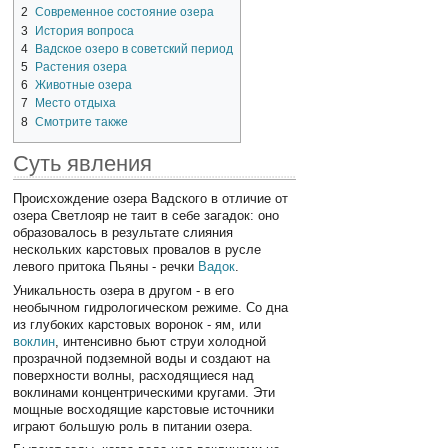
2
Современное состояние озера
3
История вопроса
4
Вадское озеро в советский период
5
Растения озера
6
Животные озера
7
Место отдыха
8
Смотрите также
Суть явления
Происхождение озера Вадского в отличие от
озера Светлояр не таит в себе загадок: оно
образовалось в результате слияния
нескольких карстовых провалов в русле
левого притока Пьяны - речки
Вадок
.
Уникальность озера в другом - в его
необычном гидрологическом режиме. Со дна
из глубоких карстовых воронок - ям, или
воклин
, интенсивно бьют струи холодной
прозрачной подземной воды и создают на
поверхности волны, расходящиеся над
воклинами концентрическими кругами. Эти
мощные восходящие карстовые источники
играют большую роль в питании озера.