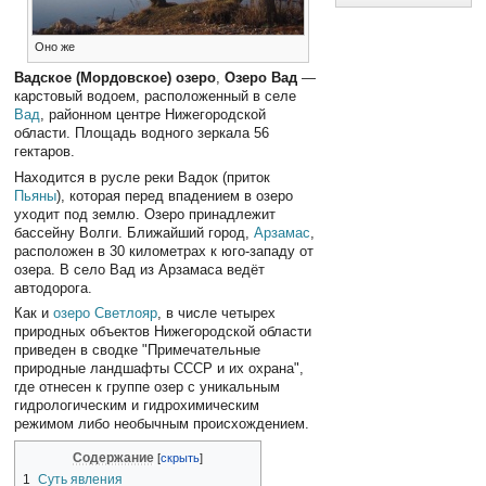
Оно же
Вадское (Мордовское) озеро
,
Озеро Вад
—
карстовый водоем, расположенный в селе
Вад
, районном центре Нижегородской
области. Площадь водного зеркала 56
гектаров.
Находится в русле реки Вадок (приток
Пьяны
), которая перед впадением в озеро
уходит под землю. Озеро принадлежит
бассейну Волги. Ближайший город,
Арзамас
,
расположен в 30 километрах к юго-западу от
озера. В село Вад из Арзамаса ведёт
автодорога.
Как и
озеро Светлояр
, в числе четырех
природных объектов Нижегородской области
приведен в сводке "Примечательные
природные ландшафты СССР и их охрана",
где отнесен к группе озер с уникальным
гидрологическим и гидрохимическим
режимом либо необычным происхождением.
Содержание
1
Суть явления