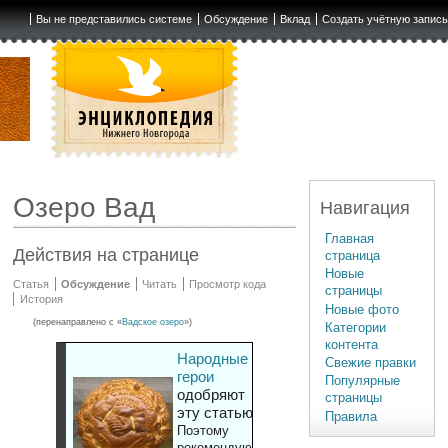
Вы не представились системе
Обсуждение
Вклад
Создать учётную запис
Озеро Вад
Навигация
Главная
Действия на странице
страница
Новые
Статья
Обсуждение
Читать
Просмотр кода
страницы
История
Новые фото
(перенаправлено с «
Вадское озеро
»)
Категории
контента
Народные
Свежие правки
герои
Популярные
одобряют
страницы
эту статью
Правила
Поэтому
рекомендуют