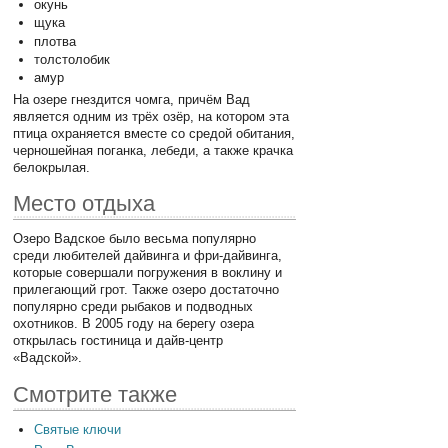
окунь
щука
плотва
толстолобик
амур
На озере гнездится чомга, причём Вад
является одним из трёх озёр, на котором эта
птица охраняется вместе со средой обитания,
черношейная поганка, лебеди, а также крачка
белокрылая.
Место отдыха
Озеро Вадское было весьма популярно
среди любителей дайвинга и фри-дайвинга,
которые совершали погружения в воклину и
прилегающий грот. Также озеро достаточно
популярно среди рыбаков и подводных
охотников. В 2005 году на берегу озера
открылась гостиница и дайв-центр
«Вадской».
Смотрите также
Святые ключи