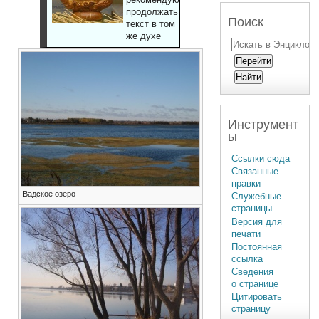
продолжать
Поиск
текст в том
же духе
Инструмент
ы
Ссылки сюда
Связанные
правки
Вадское озеро
Служебные
страницы
Версия для
печати
Постоянная
ссылка
Сведения
о странице
Цитировать
страницу