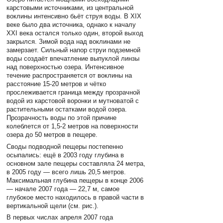
карстовыми источниками, из центральной
воклины интенсивно бьёт струя воды. В XIX
веке было два источника, однако к началу
XXI века остался только один, второй выход
закрылся. Зимой вода над воклинами не
замерзает. Сильный напор струи подземной
воды создаёт впечатление выпуклой линзы
над поверхностью озера. Интенсивное
течение распространяется от воклины на
расстояние 15-20 метров и чётко
прослеживается граница между прозрачной
водой из карстовой воронки и мутноватой с
растительными остатками водой озера.
Прозрачность воды по этой причине
колеблется от 1,5-2 метров на поверхности
озера до 50 метров в пещере.
Своды подводной пещеры постепенно
осыпались: ещё в 2003 году глубина в
основном зале пещеры составляла 24 метра,
в 2005 году — всего лишь 20,5 метров.
Максимальная глубина пещеры в конце 2006
— начале 2007 года — 22,7 м, самое
глубокое место находилось в правой части в
вертикальной щели (см. рис.).
В первых числах апреля 2007 года