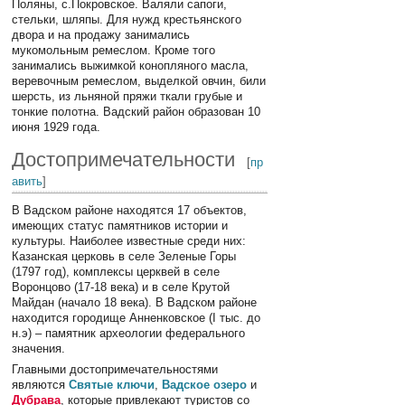
Поляны, с.Покровское. Валяли сапоги,
стельки, шляпы. Для нужд крестьянского
двора и на продажу занимались
мукомольным ремеслом. Кроме того
занимались выжимкой конопляного масла,
веревочным ремеслом, выделкой овчин, били
шерсть, из льняной пряжи ткали грубые и
тонкие полотна. Вадский район образован 10
июня 1929 года.
Достопримечательности
[
пр
авить
]
В Вадском районе находятся 17 объектов,
имеющих статус памятников истории и
культуры. Наиболее известные среди них:
Казанская церковь в селе Зеленые Горы
(1797 год), комплексы церквей в селе
Воронцово (17-18 века) и в селе Крутой
Майдан (начало 18 века). В Вадском районе
находится городище Анненковское (I тыс. до
н.э) – памятник археологии федерального
значения.
Главными достопримечательностями
являются
Святые ключи
,
Вадское озеро
и
Дубрава
, которые привлекают туристов со