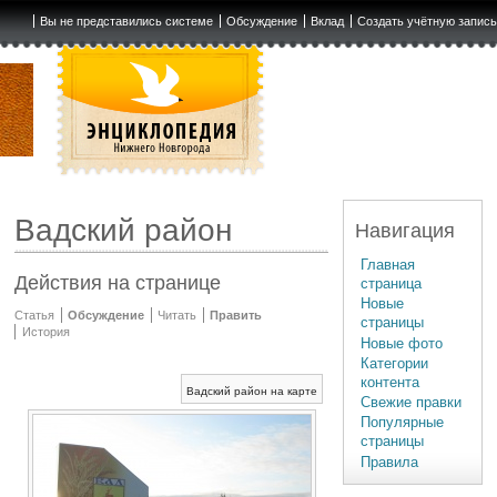
Вы не представились системе
Обсуждение
Вклад
Создать учётную запис
Вадский район
Навигация
Главная
Действия на странице
страница
Новые
Статья
Обсуждение
Читать
Править
страницы
История
Новые фото
Категории
контента
Вадский район на карте
Свежие правки
Популярные
страницы
Правила