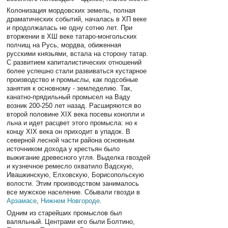
Колонизация мордовских земель, полная
драматических событий, началась в ХП веке
и продолжалась не одну сотню лет. При
вторжении в ХШ веке татаро-монгольских
полчищ на Русь, мордва, обиженная
русскими князьями, встала на сторону татар.
С развитием капиталистических отношений
более успешно стали развиваться кустарное
производство и промыслы, как подсобные
занятия к основному - земледелию. Так,
канатно-прядильный промысел на Ваду
возник 200-250 лет назад. Расширяются во
второй половине ХIХ века посевы конопли и
льна и идет расцвет этого промысла: но к
концу ХIХ века он приходит в упадок. В
северной лесной части района основным
источником дохода у крестьян было
выжигание древесного угля. Выделка гвоздей
и кузнечное ремесло охватило Вадскую,
Ивашкинскую, Елховскую, Борисопольскую
волости. Этим производством занималось
все мужское население. Сбывали гвозди в
Арзамасе
,
Нижнем Новгороде
.
Одним из старейших промыслов был
валяльный. Центрами его были Болтино,