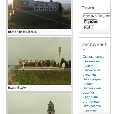
Поиск
Въезд в Вадский район
Инструмент
ы
Ссылки сюда
Связанные
правки
Служебные
страницы
Версия для
печати
Вадский район
Постоянная
ссылка
Сведения
о странице
Цитировать
страницу