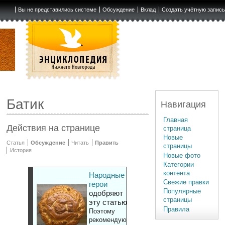
Вы не представились системе
Обсуждение
Вклад
Создать учётную запис
Батик
Навигация
Главная
Действия на странице
страница
Новые
Статья
Обсуждение
Читать
Править
страницы
История
Новые фото
Категории
контента
Народные
Свежие правки
герои
Популярные
одобряют
страницы
эту статью
Правила
Поэтому
рекомендуют