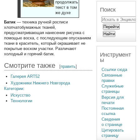
продолжать
текст в том
Поиск
же духе
Батик
— техника ручной росписи
хлопчатобумажных тканей,
предусматривающая нанесение рисунка с
помощью воска, с последующим опусканием
ткани в краситель, который окрашивает не
покрытые воском участки. Различают
Инструмент
холодный и горячий батик.
ы
Смотрите также
[
править
]
Ссылки сюда
Связанные
Галерея ART52
правки
Художники Нижнего Новгорода
Служебные
Категории
:
страницы
Искусство
Версия для
Технологии
печати
Постоянная
ссылка
Сведения
о странице
Цитировать
страницу