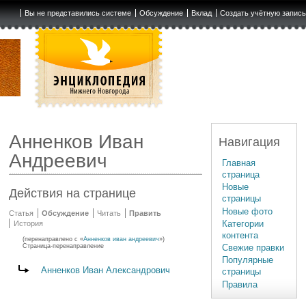
Вы не представились системе
Обсуждение
Вклад
Создать учётную запис
Анненков Иван
Навигация
Андреевич
Главная
страница
Новые
Действия на странице
страницы
Новые фото
Статья
Обсуждение
Читать
Править
Категории
История
контента
(перенаправлено с «
Анненков иван андреевич
»)
Свежие правки
Страница-перенаправление
Популярные
Перенаправление на:
Анненков Иван Александрович
страницы
Правила