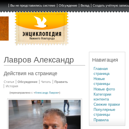
Вы не представились системе
Обсуждение
Вклад
Создать учётную запис
Лавров Александр
Навигация
Главная
Действия на странице
страница
Новые
Статья
Обсуждение
Читать
Править
страницы
История
Новые фото
(перенаправлено с «
Александр Лавров
»)
Категории
контента
Свежие правки
Популярные
страницы
Правила