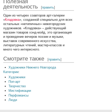
Полезная
деятельность
[
править
]
Один из четырех соавторов арт-галереи
«
Кладовка
», созданной специально для всех
остальных «нетипичных» нижегородских
художников. «Кладовка» – действующий
магазин товаров хэнд-мэйд, это организация
и проведение вечеров поэзии и музыки,
выставок современного искусства,
литературных чтений, мастер-классов и
много чего интересного.
Смотрите также
[
править
]
Художники Нижнего Новгорода
Категории
:
Художники
Поп-арт
Творчество
Мистификации
Перфомансы
Люди