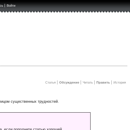
сь
Войти
Статья
Обсуждение
Читать
Править
История
 лицом существенных трудностей.
а, если пополните статью хорошей