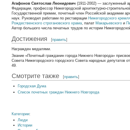
Агафонов Святослав Леонидович
(1911-2002) — заслуженный а
Федерации, профессор Нижегородской архитектурно-строительно
Государственной премии, почетный член Российской академии ар
наук. Руководил работами по реставрации
Нижегородского кремл
Рождественского строгановского храма
, палат
Макарьевского
и
П
Автор большого числа печатных трудов по истории Нижегородско
Достижения
[
править
]
Награжден медалями.
Звание «Почетный гражданин города Нижнего Новгорода» присво
Совета Нижегородского городского Совета народных депутатов от
49.
Смотрите также
[
править
]
Городская Дума
Список почетных граждан Нижнего Новгорода
Категории
:
Люди
Истории