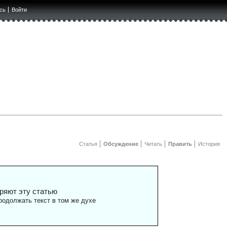
сь
Войти
Статья
Обсуждение
Читать
Править
История
ряют эту статью
одолжать текст в том же духе