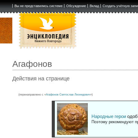
Вы не представились системе
Обсуждение
Вклад
Создать учётную запи
Агафонов
Действия на странице
(перенаправлено с «
Агафонов Святослав Леонидович
»)
Народные герои
одоб
Поэтому рекомендуют пр