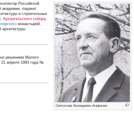
рхитектор Российской
й академии, лауреат
хитектуры и строительных
я
,
Архангельского собора
,
ечерского
монастырей.
й архитектуры.
ено решением Малого
 21 апреля 1993 года №
Святослав Леонидович Агафонов