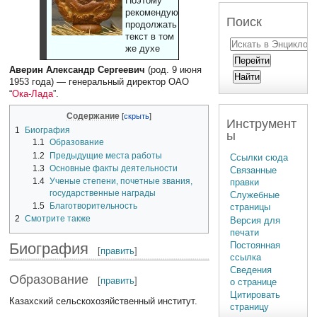
Поэтому
рекомендуют
Поиск
продолжать
текст в том
же духе
Аверин Александр Сергеевич
(род. 9 июня
1953 года) — генеральный директор ОАО
“
Ока-Лада
”.
Содержание
Инструмент
1
Биография
ы
1.1
Образование
1.2
Предыдущие места работы
Ссылки сюда
1.3
Основные факты деятельности
Связанные
1.4
Ученые степени, почетные звания,
правки
государственные награды
Служебные
1.5
Благотворительность
страницы
2
Смотрите также
Версия для
печати
Биография
Постоянная
[
править
]
ссылка
Сведения
Образование
[
править
]
о странице
Цитировать
Казахский сельскохозяйственный институт.
страницу