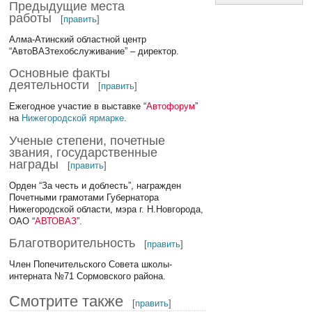
Предыдущие места
работы
[
править
]
Алма-Атинский областной центр
“АвтоВАЗтехобслуживание” – директор.
Основные факты
деятельности
[
править
]
Ежегодное участие в выставке “
Автофорум
”
на
Нижегородской ярмарке
.
Ученые степени, почетные
звания, государственные
награды
[
править
]
Орден “За честь и доблесть”, награжден
Почетными грамотами Губернатора
Нижегородской области, мэра г. Н.Новгорода,
ОАО “
АВТОВАЗ
”.
Благотворительность
[
править
]
Член Попечительского Совета школы-
интерната №71 Сормовского района.
Смотрите также
[
править
]