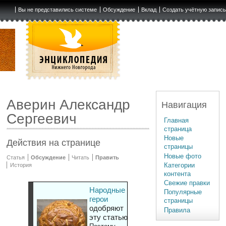
Вы не представились системе
Обсуждение
Вклад
Создать учётную запис
Аверин Александр
Навигация
Сергеевич
Главная
страница
Новые
Действия на странице
страницы
Новые фото
Статья
Обсуждение
Читать
Править
Категории
История
контента
Свежие правки
Народные
Популярные
герои
страницы
одобряют
Правила
эту статью